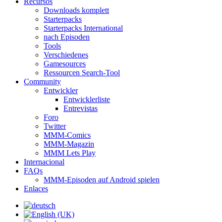
Recursos
Downloads komplett
Starterpacks
Starterpacks International
nach Episoden
Tools
Verschiedenes
Gamesources
Ressourcen Search-Tool
Community
Entwickler
Entwicklerliste
Entrevistas
Foro
Twitter
MMM-Comics
MMM-Magazin
MMM Lets Play
Internacional
FAQs
MMM-Episoden auf Android spielen
Enlaces