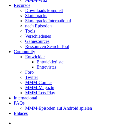
MMM-Wiki
Recursos
Downloads komplett
Starterpacks
Starterpacks International
nach Episoden
Tools
Verschiedenes
Gamesources
Ressourcen Search-Tool
Community
Entwickler
Entwicklerliste
Entrevistas
Foro
Twitter
MMM-Comics
MMM-Magazin
MMM Lets Play
Internacional
FAQs
MMM-Episoden auf Android spielen
Enlaces