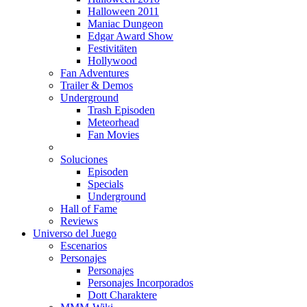
Halloween 2011
Maniac Dungeon
Edgar Award Show
Festivitäten
Hollywood
Fan Adventures
Trailer & Demos
Underground
Trash Episoden
Meteorhead
Fan Movies
Soluciones
Episoden
Specials
Underground
Hall of Fame
Reviews
Universo del Juego
Escenarios
Personajes
Personajes
Personajes Incorporados
Dott Charaktere