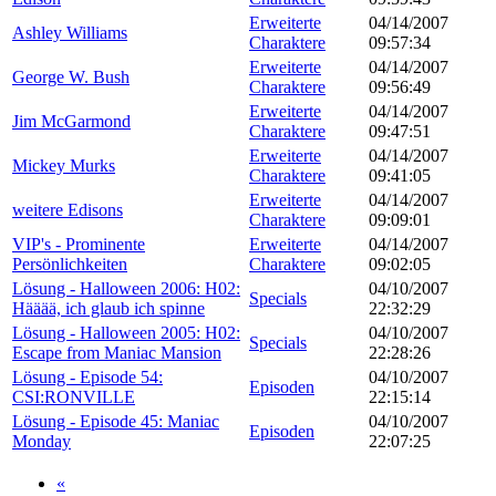
Erweiterte
04/14/2007
Ashley Williams
Charaktere
09:57:34
Erweiterte
04/14/2007
George W. Bush
Charaktere
09:56:49
Erweiterte
04/14/2007
Jim McGarmond
Charaktere
09:47:51
Erweiterte
04/14/2007
Mickey Murks
Charaktere
09:41:05
Erweiterte
04/14/2007
weitere Edisons
Charaktere
09:09:01
VIP's - Prominente
Erweiterte
04/14/2007
Persönlichkeiten
Charaktere
09:02:05
Lösung - Halloween 2006: H02:
04/10/2007
Specials
Hääää, ich glaub ich spinne
22:32:29
Lösung - Halloween 2005: H02:
04/10/2007
Specials
Escape from Maniac Mansion
22:28:26
Lösung - Episode 54:
04/10/2007
Episoden
CSI:RONVILLE
22:15:14
Lösung - Episode 45: Maniac
04/10/2007
Episoden
Monday
22:07:25
«