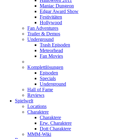
Halloween 2011
Maniac Dungeon
Edgar Award Show
Festivitäten
Hollywood
Fan Adventures
Trailer & Demos
Underground
Trash Episoden
Meteorhead
Fan Movies
Komplettlösungen
Episoden
Specials
Underground
Hall of Fame
Reviews
Spielwelt
Locations
Charaktere
Charaktere
Erw. Charaktere
Dott Charaktere
MMM-Wiki