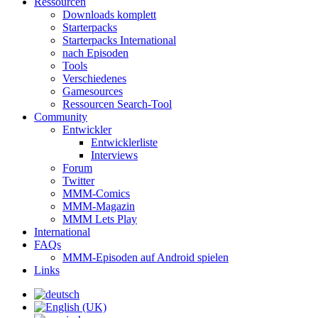
Ressourcen
Downloads komplett
Starterpacks
Starterpacks International
nach Episoden
Tools
Verschiedenes
Gamesources
Ressourcen Search-Tool
Community
Entwickler
Entwicklerliste
Interviews
Forum
Twitter
MMM-Comics
MMM-Magazin
MMM Lets Play
International
FAQs
MMM-Episoden auf Android spielen
Links