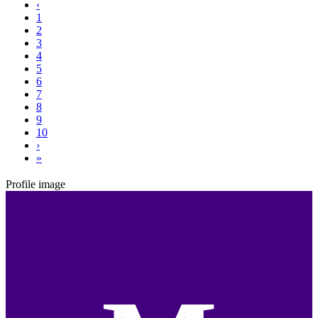
‹
1
2
3
4
5
6
7
8
9
10
›
»
Profile image