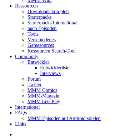
MMM-Wiki
Ressourcen
Downloads komplett
Starterpacks
Starterpacks International
nach Episoden
Tools
Verschiedenes
Gamesources
Ressourcen Search-Tool
Community
Entwickler
Entwicklerliste
Interviews
Forum
Twitter
MMM-Comics
MMM-Magazin
MMM Lets Play
International
FAQs
MMM-Episoden auf Android spielen
Links