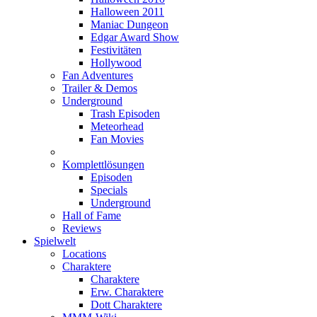
Halloween 2011
Maniac Dungeon
Edgar Award Show
Festivitäten
Hollywood
Fan Adventures
Trailer & Demos
Underground
Trash Episoden
Meteorhead
Fan Movies
Komplettlösungen
Episoden
Specials
Underground
Hall of Fame
Reviews
Spielwelt
Locations
Charaktere
Charaktere
Erw. Charaktere
Dott Charaktere