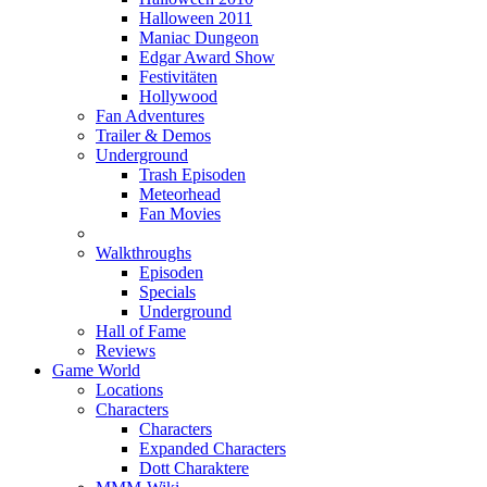
Halloween 2011
Maniac Dungeon
Edgar Award Show
Festivitäten
Hollywood
Fan Adventures
Trailer & Demos
Underground
Trash Episoden
Meteorhead
Fan Movies
Walkthroughs
Episoden
Specials
Underground
Hall of Fame
Reviews
Game World
Locations
Characters
Characters
Expanded Characters
Dott Charaktere