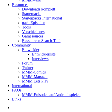
MMM-Wiki
Resources
Downloads komplett
Starterpacks
Starterpacks International
nach Episoden
Tools
Verschiedenes
Gamesources
Ressourcen Search-Tool
Community
Entwickler
Entwicklerliste
Interviews
Forum
Twitter
MMM-Comics
MMM-Magazin
MMM Lets Play
International
FAQs
MMM-Episoden auf Android spielen
Links