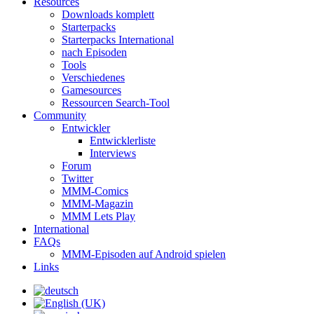
Resources
Downloads komplett
Starterpacks
Starterpacks International
nach Episoden
Tools
Verschiedenes
Gamesources
Ressourcen Search-Tool
Community
Entwickler
Entwicklerliste
Interviews
Forum
Twitter
MMM-Comics
MMM-Magazin
MMM Lets Play
International
FAQs
MMM-Episoden auf Android spielen
Links