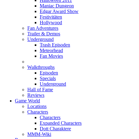
Halloween 2011
Maniac Dungeon
Edgar Award Show
Festivitäten
Hollywood
Fan Adventures
Trailer & Demos
Underground
Trash Episoden
Meteorhead
Fan Movies
Walkthroughs
Episoden
Specials
Underground
Hall of Fame
Reviews
Game World
Locations
Characters
Characters
Expanded Characters
Dott Charaktere
MMM-Wiki