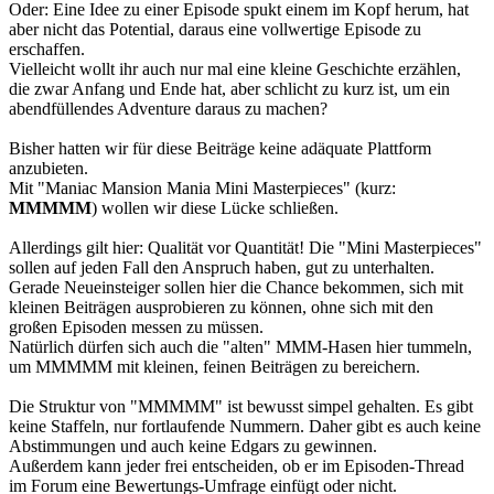
Oder: Eine Idee zu einer Episode spukt einem im Kopf herum, hat
aber nicht das Potential, daraus eine vollwertige Episode zu
erschaffen.
Vielleicht wollt ihr auch nur mal eine kleine Geschichte erzählen,
die zwar Anfang und Ende hat, aber schlicht zu kurz ist, um ein
abendfüllendes Adventure daraus zu machen?
Bisher hatten wir für diese Beiträge keine adäquate Plattform
anzubieten.
Mit "Maniac Mansion Mania Mini Masterpieces" (kurz:
MMMMM
) wollen wir diese Lücke schließen.
Allerdings gilt hier: Qualität vor Quantität! Die "Mini Masterpieces"
sollen auf jeden Fall den Anspruch haben, gut zu unterhalten.
Gerade Neueinsteiger sollen hier die Chance bekommen, sich mit
kleinen Beiträgen ausprobieren zu können, ohne sich mit den
großen Episoden messen zu müssen.
Natürlich dürfen sich auch die "alten" MMM-Hasen hier tummeln,
um MMMMM mit kleinen, feinen Beiträgen zu bereichern.
Die Struktur von "MMMMM" ist bewusst simpel gehalten. Es gibt
keine Staffeln, nur fortlaufende Nummern. Daher gibt es auch keine
Abstimmungen und auch keine Edgars zu gewinnen.
Außerdem kann jeder frei entscheiden, ob er im Episoden-Thread
im Forum eine Bewertungs-Umfrage einfügt oder nicht.