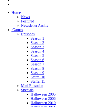
Home
News
Featured
Newsletter Archiv
Games
Episodes
Season 1
Season 2
Season 3
Season 4
Season 5
Season 6
Season 7
Season 8
Season 9
Staffel 10
Staffel 11
Mini Episoden
Specials
Halloween 2005
Halloween 2006
Halloween 2010