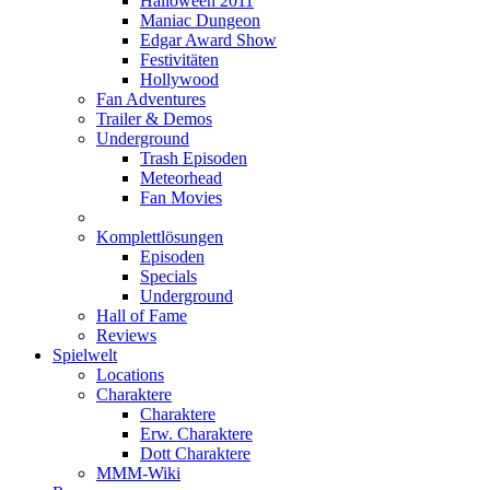
Halloween 2011
Maniac Dungeon
Edgar Award Show
Festivitäten
Hollywood
Fan Adventures
Trailer & Demos
Underground
Trash Episoden
Meteorhead
Fan Movies
Komplettlösungen
Episoden
Specials
Underground
Hall of Fame
Reviews
Spielwelt
Locations
Charaktere
Charaktere
Erw. Charaktere
Dott Charaktere
MMM-Wiki