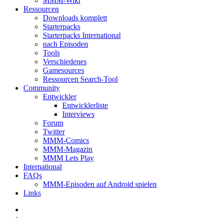
MMM-Wiki
Ressourcen
Downloads komplett
Starterpacks
Starterpacks International
nach Episoden
Tools
Verschiedenes
Gamesources
Ressourcen Search-Tool
Community
Entwickler
Entwicklerliste
Interviews
Forum
Twitter
MMM-Comics
MMM-Magazin
MMM Lets Play
International
FAQs
MMM-Episoden auf Android spielen
Links