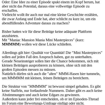
Oder: Eine Idee zu einer Episode spukt einem im Kopf herum, hat
aber nicht das Potential, daraus eine vollwertige Episode zu
erschaffen.
Vielleicht wollt ihr auch nur mal eine kleine Geschichte erzählen,
die zwar Anfang und Ende hat, aber schlicht zu kurz ist, um ein
abendfüllendes Adventure daraus zu machen?
Bisher hatten wir für diese Beiträge keine adäquate Plattform
anzubieten.
Mit "Maniac Mansion Mania Mini Masterpieces" (kurz:
MMMMM
) wollen wir diese Lücke schließen.
Allerdings gilt hier: Qualität vor Quantität! Die "Mini Masterpieces"
sollen auf jeden Fall den Anspruch haben, gut zu unterhalten.
Gerade Neueinsteiger sollen hier die Chance bekommen, sich mit
kleinen Beiträgen ausprobieren zu können, ohne sich mit den
großen Episoden messen zu müssen.
Natürlich dürfen sich auch die "alten" MMM-Hasen hier tummeln,
um MMMMM mit kleinen, feinen Beiträgen zu bereichern.
Die Struktur von "MMMMM" ist bewusst simpel gehalten. Es gibt
keine Staffeln, nur fortlaufende Nummern. Daher gibt es auch keine
Abstimmungen und auch keine Edgars zu gewinnen.
Außerdem kann jeder frei entscheiden, ob er im Episoden-Thread
im Forum eine Bewertungs-Umfrage einfügt oder nicht.