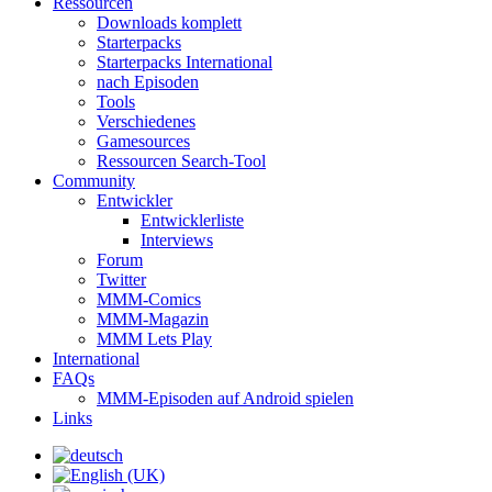
Ressourcen
Downloads komplett
Starterpacks
Starterpacks International
nach Episoden
Tools
Verschiedenes
Gamesources
Ressourcen Search-Tool
Community
Entwickler
Entwicklerliste
Interviews
Forum
Twitter
MMM-Comics
MMM-Magazin
MMM Lets Play
International
FAQs
MMM-Episoden auf Android spielen
Links