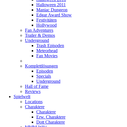
Halloween 2011
Maniac Dungeon
Edgar Award Show
Festivitäten
Hollywood
Fan Adventures
Trailer & Demos
Underground
Trash Episoden
Meteorhead
Fan Movies
Komplettlösungen
Episoden
Specials
Underground
Hall of Fame
Reviews
Spielwelt
Locations
Charaktere
Charaktere
Erw. Charaktere
Dott Charaktere