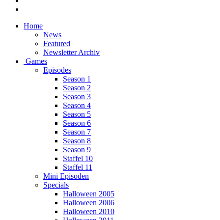
Home
News
Featured
Newsletter Archiv
Games
Episodes
Season 1
Season 2
Season 3
Season 4
Season 5
Season 6
Season 7
Season 8
Season 9
Staffel 10
Staffel 11
Mini Episoden
Specials
Halloween 2005
Halloween 2006
Halloween 2010