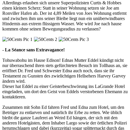
Allerdings erlauben sich unsere Superpolizisten Curtis & Hobbes
einen kleinen Scherz: Statt in seiner Wohnung setzen sie Joe am
Ronviller Hafen ab. Der ist 4,89 Meilen von Joes Wohnung entfernt
und zwischen ihm uns seiner Bleibe liegt nun ein unüberwindbares
Hindernis aus extrem flüssigem Wasser. Wie wird Joe nach hause
kommen ohne seinen Bewegungsradius zu verlassen?
- La Séance sans Extravagance!
Tohuwabohu im Hause Edison! Ednas Mutter Eddel kündigt nicht
nur überraschend ihren stets gefürchteten Besuch im Tollhaus an, sie
eröffnet Dr. Fred und Schwester Edna auch noch, dass sie ihr
Testament zu Gunsten des zwielichtigen Hellsehers Harvey Garvey
ändern wird.
Dieser hat Eddel zu einer Geisterbeschwörung ins LaGrande Hotel
eingeladen, um dort den Geist von Eddels verstorbenen Ehemann zu
kontaktieren.
Zusammen mit Sohn Ed fahren Fred und Edna zum Hotel, um den
Betrüger zu entlarven und natürlich ihr Erbe zu retten. Wie üblich
bleibt die ganze Lauferei an Weird Ed hängen, der sich mit den
anderen Hotelgästen, dem Inhaber Largo sowie der örtlichen Polizei
herumschlagen und dabei (kurzzeitig) sogar splitternackt durch das