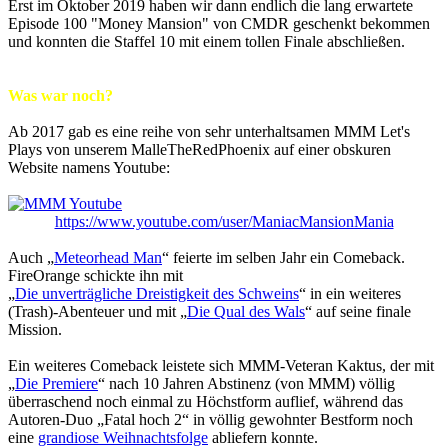
Erst im Oktober 2019 haben wir dann endlich die lang erwartete
Episode 100 "Money Mansion" von CMDR geschenkt bekommen
und konnten die Staffel 10 mit einem tollen Finale abschließen.
Was war noch?
Ab 2017 gab es eine reihe von sehr unterhaltsamen MMM Let's
Plays von unserem MalleTheRedPhoenix auf einer obskuren
Website namens Youtube:
https://www.youtube.com/user/ManiacMansionMania
Auch „
Meteorhead Man
“ feierte im selben Jahr ein Comeback.
FireOrange schickte ihn mit
„
Die unverträgliche Dreistigkeit des Schweins
“ in ein weiteres
(Trash)-Abenteuer und mit „
Die Qual des Wals
“ auf seine finale
Mission.
Ein weiteres Comeback leistete sich MMM-Veteran Kaktus, der mit
„
Die Premiere
“ nach 10 Jahren Abstinenz (von MMM) völlig
überraschend noch einmal zu Höchstform auflief, während das
Autoren-Duo „Fatal hoch 2“ in völlig gewohnter Bestform noch
eine
grandiose Weihnachtsfolge
abliefern konnte.