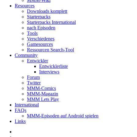
MMM-Wiki
Resources
Downloads komplett
Starterpacks
Starterpacks International
nach Episoden
Tools
Verschiedenes
Gamesources
Ressourcen Search-Tool
Community
Entwickler
Entwicklerliste
Interviews
Forum
Twitter
MMM-Comics
MMM-Magazin
MMM Lets Play
International
FAQs
MMM-Episoden auf Android spielen
Links