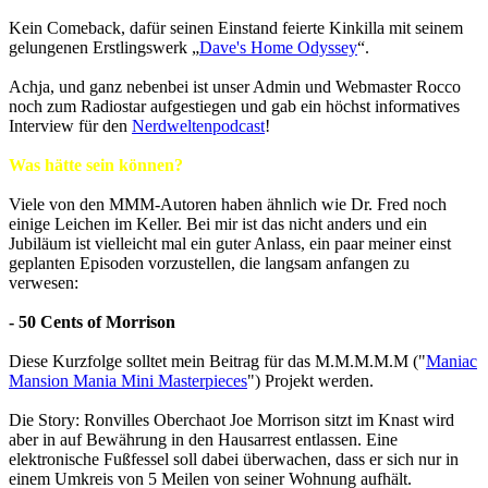
Kein Comeback, dafür seinen Einstand feierte Kinkilla mit seinem
gelungenen Erstlingswerk „
Dave's Home Odyssey
“.
Achja, und ganz nebenbei ist unser Admin und Webmaster Rocco
noch zum Radiostar aufgestiegen und gab ein höchst informatives
Interview für den
Nerdweltenpodcast
!
Was hätte sein können?
Viele von den MMM-Autoren haben ähnlich wie Dr. Fred noch
einige Leichen im Keller. Bei mir ist das nicht anders und ein
Jubiläum ist vielleicht mal ein guter Anlass, ein paar meiner einst
geplanten Episoden vorzustellen, die langsam anfangen zu
verwesen:
- 50 Cents of Morrison
Diese Kurzfolge solltet mein Beitrag für das M.M.M.M.M ("
Maniac
Mansion Mania Mini Masterpieces
") Projekt werden.
Die Story: Ronvilles Oberchaot Joe Morrison sitzt im Knast wird
aber in auf Bewährung in den Hausarrest entlassen. Eine
elektronische Fußfessel soll dabei überwachen, dass er sich nur in
einem Umkreis von 5 Meilen von seiner Wohnung aufhält.