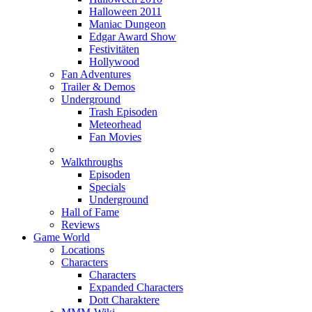
Halloween 2011
Maniac Dungeon
Edgar Award Show
Festivitäten
Hollywood
Fan Adventures
Trailer & Demos
Underground
Trash Episoden
Meteorhead
Fan Movies
Walkthroughs
Episoden
Specials
Underground
Hall of Fame
Reviews
Game World
Locations
Characters
Characters
Expanded Characters
Dott Charaktere