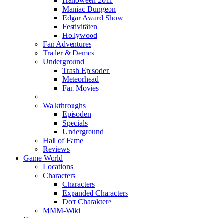
Halloween 2011
Maniac Dungeon
Edgar Award Show
Festivitäten
Hollywood
Fan Adventures
Trailer & Demos
Underground
Trash Episoden
Meteorhead
Fan Movies
Walkthroughs
Episoden
Specials
Underground
Hall of Fame
Reviews
Game World
Locations
Characters
Characters
Expanded Characters
Dott Charaktere
MMM-Wiki