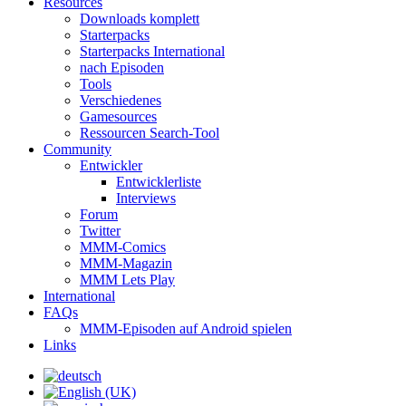
Resources
Downloads komplett
Starterpacks
Starterpacks International
nach Episoden
Tools
Verschiedenes
Gamesources
Ressourcen Search-Tool
Community
Entwickler
Entwicklerliste
Interviews
Forum
Twitter
MMM-Comics
MMM-Magazin
MMM Lets Play
International
FAQs
MMM-Episoden auf Android spielen
Links