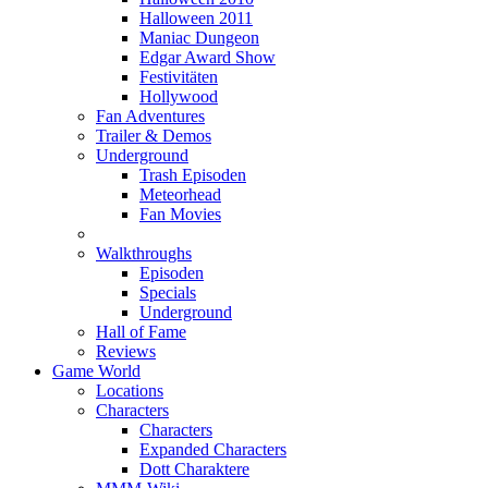
Halloween 2011
Maniac Dungeon
Edgar Award Show
Festivitäten
Hollywood
Fan Adventures
Trailer & Demos
Underground
Trash Episoden
Meteorhead
Fan Movies
Walkthroughs
Episoden
Specials
Underground
Hall of Fame
Reviews
Game World
Locations
Characters
Characters
Expanded Characters
Dott Charaktere