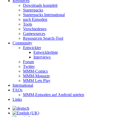
Resources
Downloads komplett
Starterpacks
Starterpacks International
nach Episoden
Tools
Verschiedenes
Gamesources
Ressourcen Search-Tool
Community
Entwickler
Entwicklerliste
Interviews
Forum
Twitter
MMM-Comics
MMM-Magazin
MMM Lets Play
International
FAQs
MMM-Episoden auf Android spielen
Links