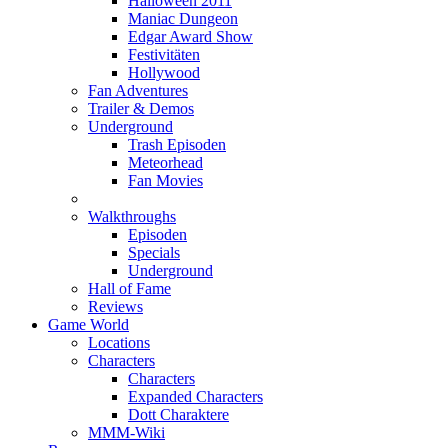
Halloween 2011
Maniac Dungeon
Edgar Award Show
Festivitäten
Hollywood
Fan Adventures
Trailer & Demos
Underground
Trash Episoden
Meteorhead
Fan Movies
Walkthroughs
Episoden
Specials
Underground
Hall of Fame
Reviews
Game World
Locations
Characters
Characters
Expanded Characters
Dott Charaktere
MMM-Wiki