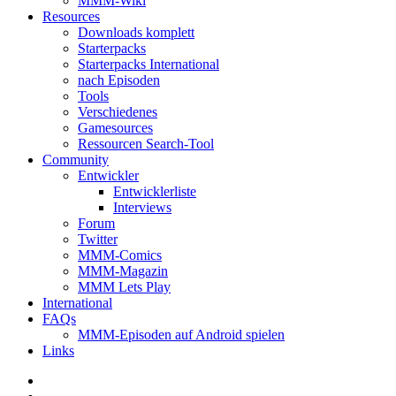
MMM-Wiki
Resources
Downloads komplett
Starterpacks
Starterpacks International
nach Episoden
Tools
Verschiedenes
Gamesources
Ressourcen Search-Tool
Community
Entwickler
Entwicklerliste
Interviews
Forum
Twitter
MMM-Comics
MMM-Magazin
MMM Lets Play
International
FAQs
MMM-Episoden auf Android spielen
Links