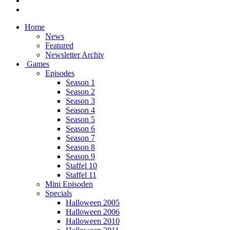
Home
News
Featured
Newsletter Archiv
Games
Episodes
Season 1
Season 2
Season 3
Season 4
Season 5
Season 6
Season 7
Season 8
Season 9
Staffel 10
Staffel 11
Mini Episoden
Specials
Halloween 2005
Halloween 2006
Halloween 2010