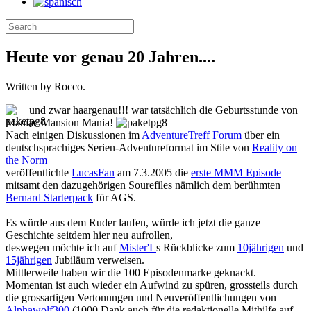
Heute vor genau 20 Jahren....
Written by Rocco.
und zwar haargenau!!! war tatsächlich die Geburtsstunde von
Maniac Mansion Mania!
Nach einigen Diskussionen im
AdventureTreff Forum
über ein
deutschsprachiges Serien-Adventureformat im Stile von
Reality on
the Norm
veröffentlichte
LucasFan
am 7.3.2005 die
erste MMM Episode
mitsamt den dazugehörigen Sourefiles nämlich dem berühmten
Bernard Starterpack
für AGS.
Es würde aus dem Ruder laufen, würde ich jetzt die ganze
Geschichte seitdem hier neu aufrollen,
deswegen möchte ich auf
Mister'L
s Rückblicke zum
10jährigen
und
15jährigen
Jubiläum verweisen.
Mittlerweile haben wir die 100 Episodenmarke geknackt.
Momentan ist auch wieder ein Aufwind zu spüren, grossteils durch
die grossartigen Vertonungen und Neuveröffentlichungen von
Alphawolf300
(1000 Dank auch für die redaktionelle Mithilfe auf