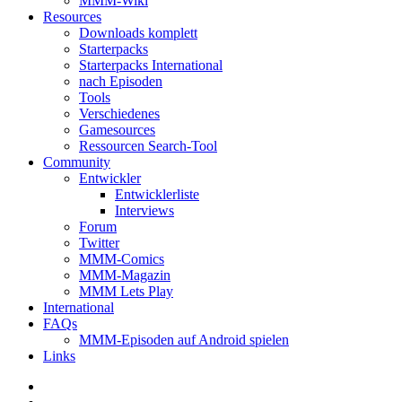
MMM-Wiki
Resources
Downloads komplett
Starterpacks
Starterpacks International
nach Episoden
Tools
Verschiedenes
Gamesources
Ressourcen Search-Tool
Community
Entwickler
Entwicklerliste
Interviews
Forum
Twitter
MMM-Comics
MMM-Magazin
MMM Lets Play
International
FAQs
MMM-Episoden auf Android spielen
Links