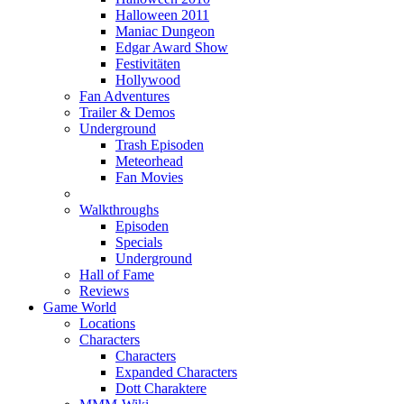
Halloween 2011
Maniac Dungeon
Edgar Award Show
Festivitäten
Hollywood
Fan Adventures
Trailer & Demos
Underground
Trash Episoden
Meteorhead
Fan Movies
Walkthroughs
Episoden
Specials
Underground
Hall of Fame
Reviews
Game World
Locations
Characters
Characters
Expanded Characters
Dott Charaktere