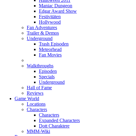
Halloween 2011
Maniac Dungeon
Edgar Award Show
Festivitäten
Hollywood
Fan Adventures
Trailer & Demos
Underground
Trash Episoden
Meteorhead
Fan Movies
Walkthroughs
Episoden
Specials
Underground
Hall of Fame
Reviews
Game World
Locations
Characters
Characters
Expanded Characters
Dott Charaktere
MMM-Wiki