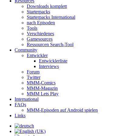
Resources
Downloads komplett
Starterpacks
Starterpacks International
nach Episoden
Tools
Verschiedenes
Gamesources
Ressourcen Search-Tool
Community
Entwickler
Entwicklerliste
Interviews
Forum
Twitter
MMM-Comics
MMM-Magazin
MMM Lets Play
International
FAQs
MMM-Episoden auf Android spielen
Links