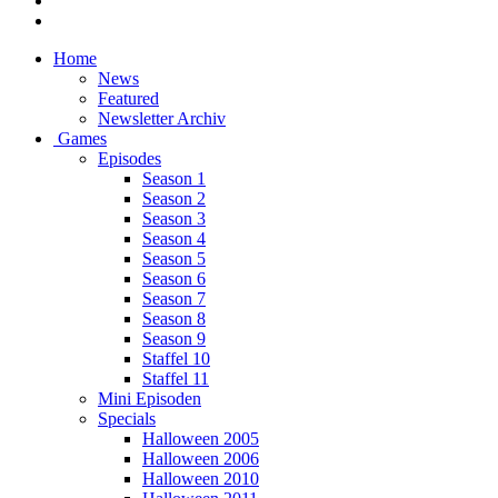
Home
News
Featured
Newsletter Archiv
Games
Episodes
Season 1
Season 2
Season 3
Season 4
Season 5
Season 6
Season 7
Season 8
Season 9
Staffel 10
Staffel 11
Mini Episoden
Specials
Halloween 2005
Halloween 2006
Halloween 2010