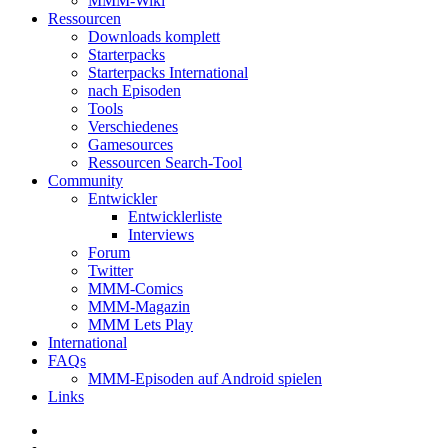
MMM-Wiki
Ressourcen
Downloads komplett
Starterpacks
Starterpacks International
nach Episoden
Tools
Verschiedenes
Gamesources
Ressourcen Search-Tool
Community
Entwickler
Entwicklerliste
Interviews
Forum
Twitter
MMM-Comics
MMM-Magazin
MMM Lets Play
International
FAQs
MMM-Episoden auf Android spielen
Links