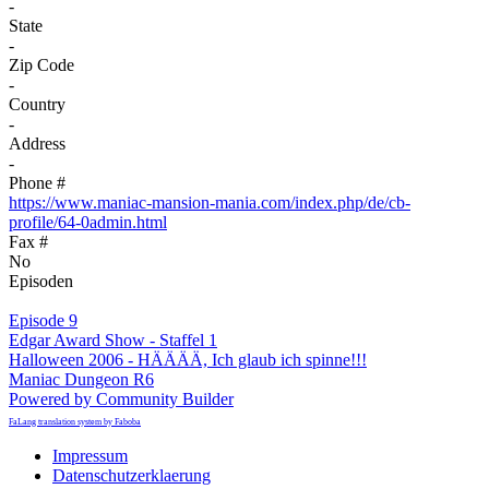
-
State
-
Zip Code
-
Country
-
Address
-
Phone #
https://www.maniac-mansion-mania.com/index.php/de/cb-
profile/64-0admin.html
Fax #
No
Episoden
Episode 9
Edgar Award Show - Staffel 1
Halloween 2006 - HÄÄÄÄ, Ich glaub ich spinne!!!
Maniac Dungeon R6
Powered by Community Builder
FaLang translation system by Faboba
Impressum
Datenschutzerklaerung