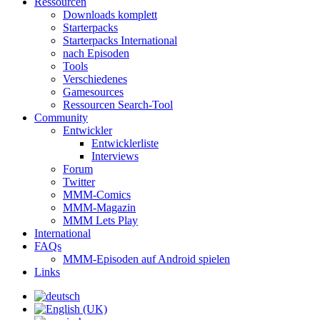
Ressourcen
Downloads komplett
Starterpacks
Starterpacks International
nach Episoden
Tools
Verschiedenes
Gamesources
Ressourcen Search-Tool
Community
Entwickler
Entwicklerliste
Interviews
Forum
Twitter
MMM-Comics
MMM-Magazin
MMM Lets Play
International
FAQs
MMM-Episoden auf Android spielen
Links