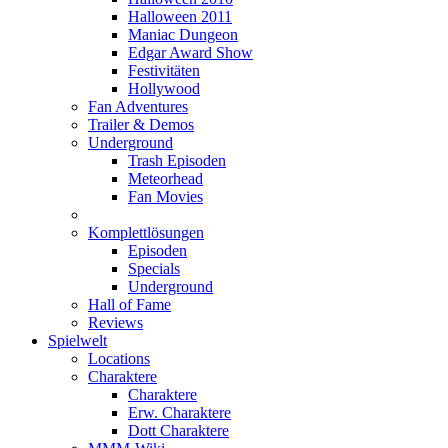
Halloween 2011
Maniac Dungeon
Edgar Award Show
Festivitäten
Hollywood
Fan Adventures
Trailer & Demos
Underground
Trash Episoden
Meteorhead
Fan Movies
Komplettlösungen
Episoden
Specials
Underground
Hall of Fame
Reviews
Spielwelt
Locations
Charaktere
Charaktere
Erw. Charaktere
Dott Charaktere