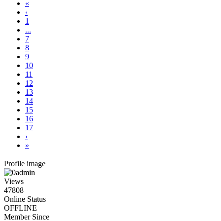
«
‹
1
...
7
8
9
10
11
12
13
14
15
16
17
›
»
Profile image
Views
47808
Online Status
OFFLINE
Member Since