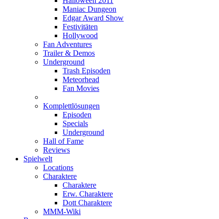
Halloween 2011
Maniac Dungeon
Edgar Award Show
Festivitäten
Hollywood
Fan Adventures
Trailer & Demos
Underground
Trash Episoden
Meteorhead
Fan Movies
Komplettlösungen
Episoden
Specials
Underground
Hall of Fame
Reviews
Spielwelt
Locations
Charaktere
Charaktere
Erw. Charaktere
Dott Charaktere
MMM-Wiki