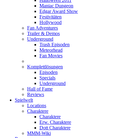
Halloween 2011
Maniac Dungeon
Edgar Award Show
Festivitäten
Hollywood
Fan Adventures
Trailer & Demos
Underground
Trash Episoden
Meteorhead
Fan Movies
Komplettlösungen
Episoden
Specials
Underground
Hall of Fame
Reviews
Spielwelt
Locations
Charaktere
Charaktere
Erw. Charaktere
Dott Charaktere
MMM-Wiki