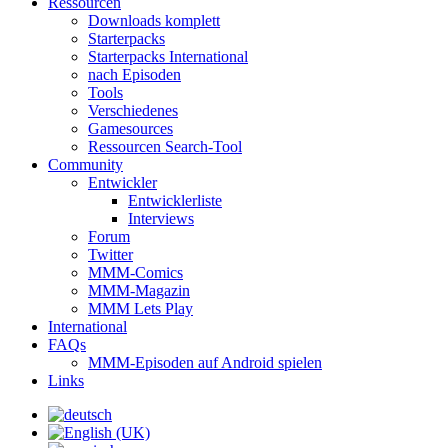
Ressourcen
Downloads komplett
Starterpacks
Starterpacks International
nach Episoden
Tools
Verschiedenes
Gamesources
Ressourcen Search-Tool
Community
Entwickler
Entwicklerliste
Interviews
Forum
Twitter
MMM-Comics
MMM-Magazin
MMM Lets Play
International
FAQs
MMM-Episoden auf Android spielen
Links