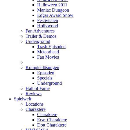
Halloween 2011
Maniac Dungeon
Edgar Award Show
Festivitäten
Hollywood
Fan Adventures
Trailer & Demos
Underground
Trash Episoden
Meteorhead
Fan Movies
Komplettlösungen
Episoden
Specials
Underground
Hall of Fame
Reviews
Spielwelt
Locations
Charaktere
Charaktere
Erw. Charaktere
Dott Charaktere