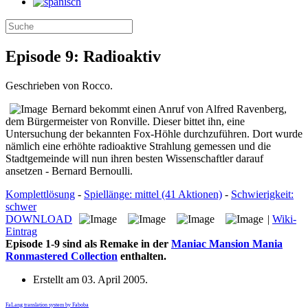
Episode 9: Radioaktiv
Geschrieben von Rocco.
Bernard bekommt einen Anruf von Alfred Ravenberg,
dem Bürgermeister von Ronville. Dieser bittet ihn, eine
Untersuchung der bekannten Fox-Höhle durchzuführen. Dort wurde
nämlich eine erhöhte radioaktive Strahlung gemessen und die
Stadtgemeinde will nun ihren besten Wissenschaftler darauf
ansetzen - Bernard Bernoulli.
Komplettlösung
-
Spiellänge: mittel (41 Aktionen)
-
Schwierigkeit:
schwer
DOWNLOAD
|
Wiki-
Eintrag
Episode 1-9 sind als Remake in der
Maniac Mansion Mania
Ronmastered Collection
enthalten.
Erstellt am
03. April 2005
.
FaLang translation system by Faboba