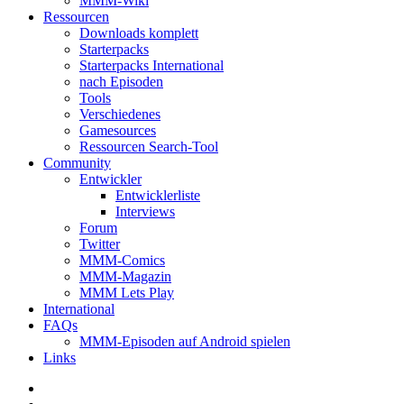
MMM-Wiki
Ressourcen
Downloads komplett
Starterpacks
Starterpacks International
nach Episoden
Tools
Verschiedenes
Gamesources
Ressourcen Search-Tool
Community
Entwickler
Entwicklerliste
Interviews
Forum
Twitter
MMM-Comics
MMM-Magazin
MMM Lets Play
International
FAQs
MMM-Episoden auf Android spielen
Links