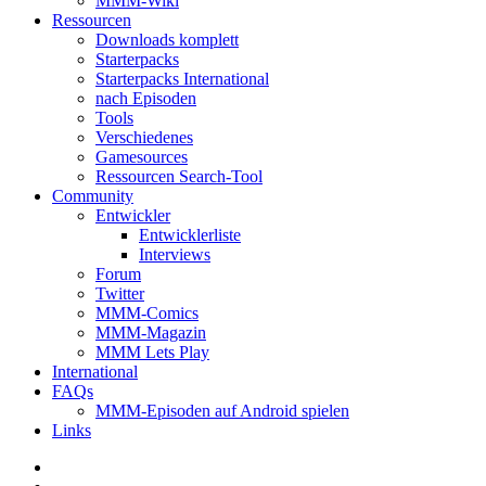
MMM-Wiki
Ressourcen
Downloads komplett
Starterpacks
Starterpacks International
nach Episoden
Tools
Verschiedenes
Gamesources
Ressourcen Search-Tool
Community
Entwickler
Entwicklerliste
Interviews
Forum
Twitter
MMM-Comics
MMM-Magazin
MMM Lets Play
International
FAQs
MMM-Episoden auf Android spielen
Links