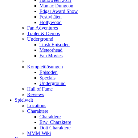
Halloween 2011
Maniac Dungeon
Edgar Award Show
Festivitäten
Hollywood
Fan Adventures
Trailer & Demos
Underground
Trash Episoden
Meteorhead
Fan Movies
Komplettlösungen
Episoden
Specials
Underground
Hall of Fame
Reviews
Spielwelt
Locations
Charaktere
Charaktere
Erw. Charaktere
Dott Charaktere
MMM-Wiki