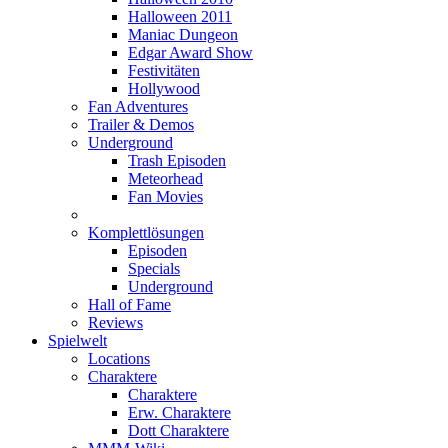
Halloween 2011
Maniac Dungeon
Edgar Award Show
Festivitäten
Hollywood
Fan Adventures
Trailer & Demos
Underground
Trash Episoden
Meteorhead
Fan Movies
Komplettlösungen
Episoden
Specials
Underground
Hall of Fame
Reviews
Spielwelt
Locations
Charaktere
Charaktere
Erw. Charaktere
Dott Charaktere