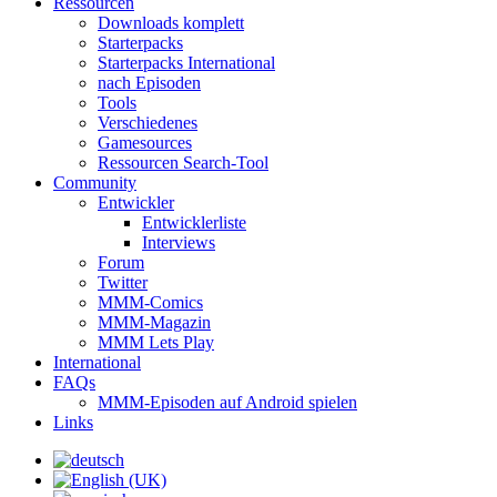
Ressourcen
Downloads komplett
Starterpacks
Starterpacks International
nach Episoden
Tools
Verschiedenes
Gamesources
Ressourcen Search-Tool
Community
Entwickler
Entwicklerliste
Interviews
Forum
Twitter
MMM-Comics
MMM-Magazin
MMM Lets Play
International
FAQs
MMM-Episoden auf Android spielen
Links