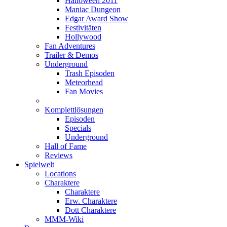
Halloween 2011
Maniac Dungeon
Edgar Award Show
Festivitäten
Hollywood
Fan Adventures
Trailer & Demos
Underground
Trash Episoden
Meteorhead
Fan Movies
Komplettlösungen
Episoden
Specials
Underground
Hall of Fame
Reviews
Spielwelt
Locations
Charaktere
Charaktere
Erw. Charaktere
Dott Charaktere
MMM-Wiki