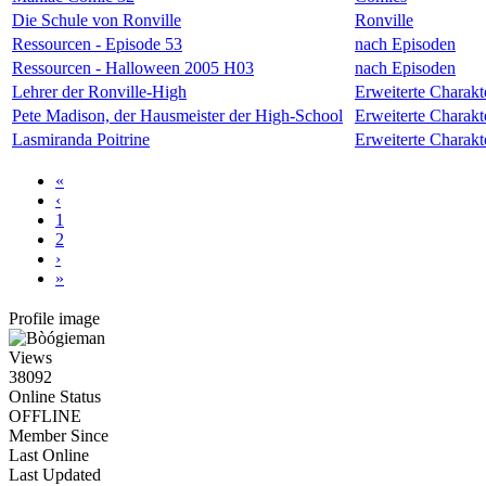
Die Schule von Ronville
Ronville
Ressourcen - Episode 53
nach Episoden
Ressourcen - Halloween 2005 H03
nach Episoden
Lehrer der Ronville-High
Erweiterte Charakt
Pete Madison, der Hausmeister der High-School
Erweiterte Charakt
Lasmiranda Poitrine
Erweiterte Charakt
«
‹
1
2
›
»
Profile image
Views
38092
Online Status
OFFLINE
Member Since
Last Online
Last Updated