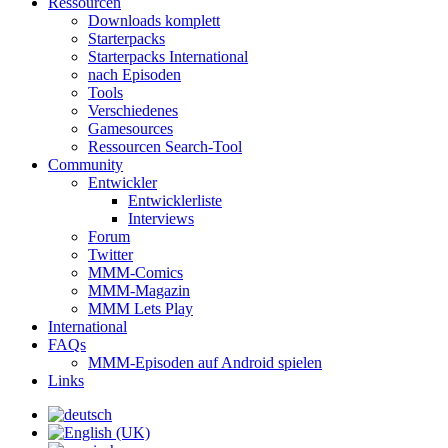
Ressourcen
Downloads komplett
Starterpacks
Starterpacks International
nach Episoden
Tools
Verschiedenes
Gamesources
Ressourcen Search-Tool
Community
Entwickler
Entwicklerliste
Interviews
Forum
Twitter
MMM-Comics
MMM-Magazin
MMM Lets Play
International
FAQs
MMM-Episoden auf Android spielen
Links