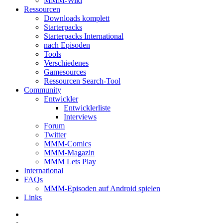
MMM-Wiki
Ressourcen
Downloads komplett
Starterpacks
Starterpacks International
nach Episoden
Tools
Verschiedenes
Gamesources
Ressourcen Search-Tool
Community
Entwickler
Entwicklerliste
Interviews
Forum
Twitter
MMM-Comics
MMM-Magazin
MMM Lets Play
International
FAQs
MMM-Episoden auf Android spielen
Links