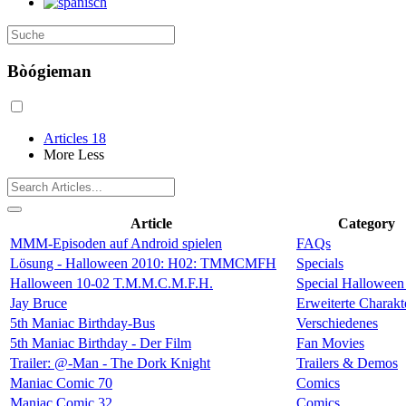
Bòógieman
Articles
18
More
Less
Article
Category
MMM-Episoden auf Android spielen
FAQs
Lösung - Halloween 2010: H02: TMMCMFH
Specials
Halloween 10-02 T.M.M.C.M.F.H.
Special Halloween
Jay Bruce
Erweiterte Charakt
5th Maniac Birthday-Bus
Verschiedenes
5th Maniac Birthday - Der Film
Fan Movies
Trailer: @-Man - The Dork Knight
Trailers & Demos
Maniac Comic 70
Comics
Maniac Comic 32
Comics