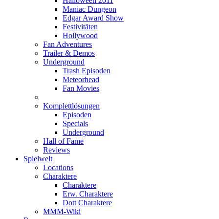
Halloween 2011
Maniac Dungeon
Edgar Award Show
Festivitäten
Hollywood
Fan Adventures
Trailer & Demos
Underground
Trash Episoden
Meteorhead
Fan Movies
Komplettlösungen
Episoden
Specials
Underground
Hall of Fame
Reviews
Spielwelt
Locations
Charaktere
Charaktere
Erw. Charaktere
Dott Charaktere
MMM-Wiki