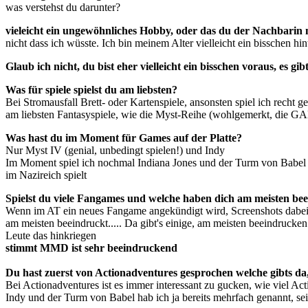
was verstehst du darunter?
vieleicht ein ungewöhnliches Hobby, oder das du der Nachbarin
nicht dass ich wüsste. Ich bin meinem Alter vielleicht ein bisschen hin
Glaub ich nicht, du bist eher vielleicht ein bisschen voraus, es g
Was für spiele spielst du am liebsten?
Bei Stromausfall Brett- oder Kartenspiele, ansonsten spiel ich recht
am liebsten Fantasyspiele, wie die Myst-Reihe (wohlgemerkt, die G
Was hast du im Moment für Games auf der Platte?
Nur Myst IV (genial, unbedingt spielen!) und Indy
Im Moment spiel ich nochmal Indiana Jones und der Turm von Babel dur
im Nazireich spielt
Spielst du viele Fangames und welche haben dich am meisten be
Wenn im AT ein neues Fangame angekündigt wird, Screenshots dabei sind 
am meisten beeindruckt..... Da gibt's einige, am meisten beeindruck
Leute das hinkriegen
stimmt MMD ist sehr beeindruckend
Du hast zuerst von Actionadventures gesprochen welche gibts da,
Bei Actionadventures ist es immer interessant zu gucken, wie viel Act
Indy und der Turm von Babel hab ich ja bereits mehrfach genannt, se