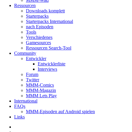
MMM-Wiki
Ressourcen
Downloads komplett
Starterpacks
Starterpacks International
nach Episoden
Tools
Verschiedenes
Gamesources
Ressourcen Search-Tool
Community
Entwickler
Entwicklerliste
Interviews
Forum
Twitter
MMM-Comics
MMM-Magazin
MMM Lets Play
International
FAQs
MMM-Episoden auf Android spielen
Links