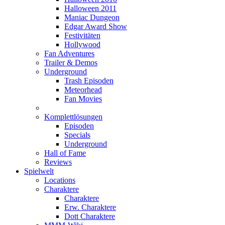
Halloween 2011
Maniac Dungeon
Edgar Award Show
Festivitäten
Hollywood
Fan Adventures
Trailer & Demos
Underground
Trash Episoden
Meteorhead
Fan Movies
Komplettlösungen
Episoden
Specials
Underground
Hall of Fame
Reviews
Spielwelt
Locations
Charaktere
Charaktere
Erw. Charaktere
Dott Charaktere