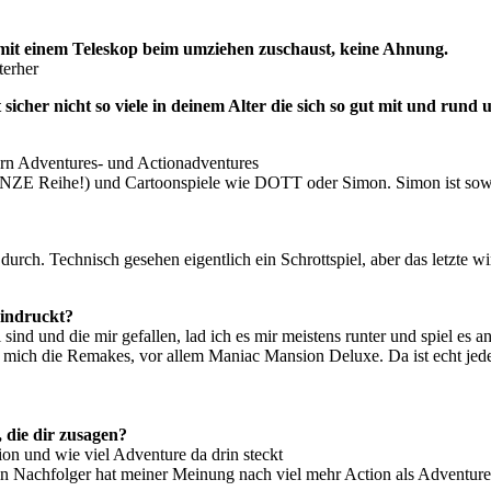
 mit einem Teleskop beim umziehen zuschaust, keine Ahnung.
terher
ibt sicher nicht so viele in deinem Alter die sich so gut mit und r
 gern Adventures- und Actionadventures
ANZE Reihe!) und Cartoonspiele wie DOTT oder Simon. Simon ist sowi
ch. Technisch gesehen eigentlich ein Schrottspiel, aber das letzte wi
eindruckt?
und die mir gefallen, lad ich es mir meistens runter und spiel es an. O
en mich die Remakes, vor allem Maniac Mansion Deluxe. Da ist echt jed
 die dir zusagen?
ion und wie viel Adventure da drin steckt
in Nachfolger hat meiner Meinung nach viel mehr Action als Adventure