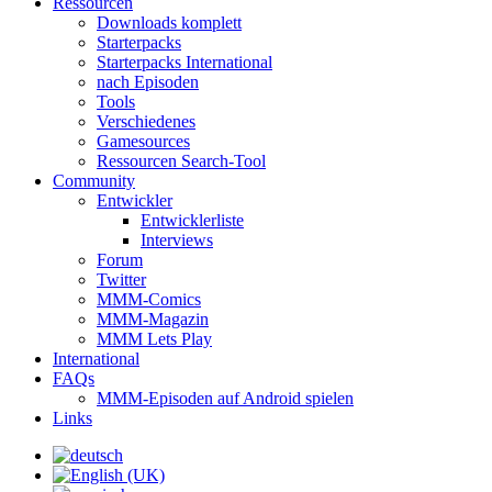
Ressourcen
Downloads komplett
Starterpacks
Starterpacks International
nach Episoden
Tools
Verschiedenes
Gamesources
Ressourcen Search-Tool
Community
Entwickler
Entwicklerliste
Interviews
Forum
Twitter
MMM-Comics
MMM-Magazin
MMM Lets Play
International
FAQs
MMM-Episoden auf Android spielen
Links