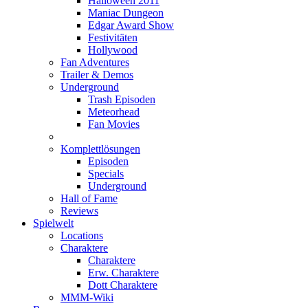
Halloween 2011
Maniac Dungeon
Edgar Award Show
Festivitäten
Hollywood
Fan Adventures
Trailer & Demos
Underground
Trash Episoden
Meteorhead
Fan Movies
Komplettlösungen
Episoden
Specials
Underground
Hall of Fame
Reviews
Spielwelt
Locations
Charaktere
Charaktere
Erw. Charaktere
Dott Charaktere
MMM-Wiki