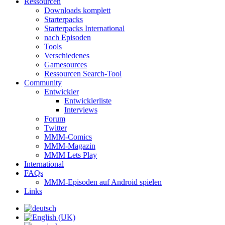
Ressourcen
Downloads komplett
Starterpacks
Starterpacks International
nach Episoden
Tools
Verschiedenes
Gamesources
Ressourcen Search-Tool
Community
Entwickler
Entwicklerliste
Interviews
Forum
Twitter
MMM-Comics
MMM-Magazin
MMM Lets Play
International
FAQs
MMM-Episoden auf Android spielen
Links