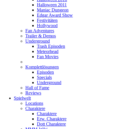
Halloween 2011
Maniac Dungeon
Edgar Award Show
Festivitäten
Hollywood
Fan Adventures
Trailer & Demos
Underground
Trash Episoden
Meteorhead
Fan Movies
Komplettlösungen
Episoden
Specials
Underground
Hall of Fame
Reviews
Spielwelt
Locations
Charaktere
Charaktere
Erw. Charaktere
Dott Charaktere