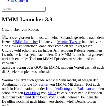
MMM-Launcher 3.3
Geschrieben von Rocco.
Ich muss zu meiner Schande gestehen, nach dem
letzten
MMM-Launcher
Update von
Maniac Twister
, hatte ich vor
eine News zu schreiben, dann aber komplett drauf vergessen.
Und obwohl schon fast ein halbes Jahr seit dem Release vergangen
ist, möchte ich das jetzt nachholen. Der MMM-Launcher ist generell
wirklich ein tolles Tool um MMM Episoden zu spielen und zu
verwalten,
quasi das Steam oder GOG für MMM, mit dem Vorteil das halt auch
die Spiele komplett kostenlos sind.
Warum das jetzt auch gerade sehr viel Sinn macht, ist wegen der
Abstimmung für die
10. Staffel
von MMM. Mit diesem Tool auch
noch in Kombination mit der
Komplettlösung
von
Rulaman
und den
schon fertigen
Let's Plays
von
Malle
ist es super easy alle Episoden
durchzuspielen und dann beim Voting teilzunehmen, bei dem die
Deadline nochmal nach hinten verschoben wird! Details folgen
noch....