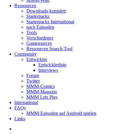
MMM-Wiki
Ressourcen
Downloads komplett
Starterpacks
Starterpacks International
nach Episoden
Tools
Verschiedenes
Gamesources
Ressourcen Search-Tool
Community
Entwickler
Entwicklerliste
Interviews
Forum
Twitter
MMM-Comics
MMM-Magazin
MMM Lets Play
International
FAQs
MMM-Episoden auf Android spielen
Links