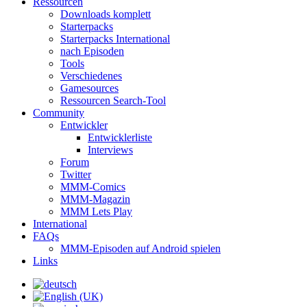
Ressourcen
Downloads komplett
Starterpacks
Starterpacks International
nach Episoden
Tools
Verschiedenes
Gamesources
Ressourcen Search-Tool
Community
Entwickler
Entwicklerliste
Interviews
Forum
Twitter
MMM-Comics
MMM-Magazin
MMM Lets Play
International
FAQs
MMM-Episoden auf Android spielen
Links