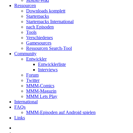
MMM-Wiki
Ressourcen
Downloads komplett
Starterpacks
Starterpacks International
nach Episoden
Tools
Verschiedenes
Gamesources
Ressourcen Search-Tool
Community
Entwickler
Entwicklerliste
Interviews
Forum
Twitter
MMM-Comics
MMM-Magazin
MMM Lets Play
International
FAQs
MMM-Episoden auf Android spielen
Links