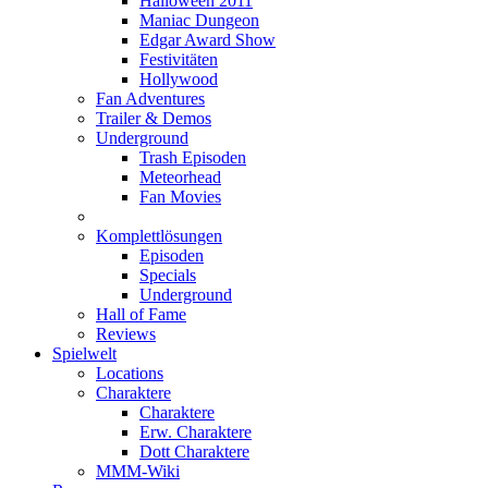
Halloween 2011
Maniac Dungeon
Edgar Award Show
Festivitäten
Hollywood
Fan Adventures
Trailer & Demos
Underground
Trash Episoden
Meteorhead
Fan Movies
Komplettlösungen
Episoden
Specials
Underground
Hall of Fame
Reviews
Spielwelt
Locations
Charaktere
Charaktere
Erw. Charaktere
Dott Charaktere
MMM-Wiki