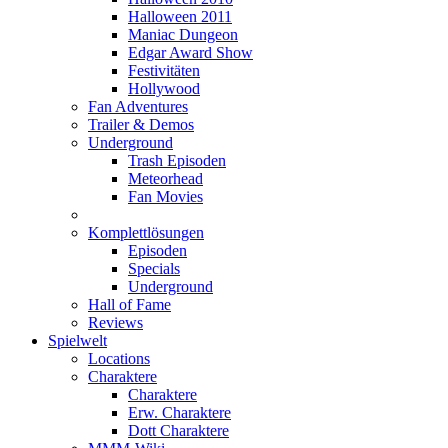
Halloween 2011
Maniac Dungeon
Edgar Award Show
Festivitäten
Hollywood
Fan Adventures
Trailer & Demos
Underground
Trash Episoden
Meteorhead
Fan Movies
Komplettlösungen
Episoden
Specials
Underground
Hall of Fame
Reviews
Spielwelt
Locations
Charaktere
Charaktere
Erw. Charaktere
Dott Charaktere