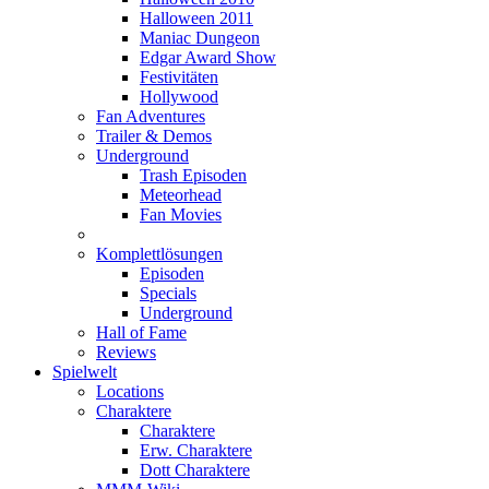
Halloween 2011
Maniac Dungeon
Edgar Award Show
Festivitäten
Hollywood
Fan Adventures
Trailer & Demos
Underground
Trash Episoden
Meteorhead
Fan Movies
Komplettlösungen
Episoden
Specials
Underground
Hall of Fame
Reviews
Spielwelt
Locations
Charaktere
Charaktere
Erw. Charaktere
Dott Charaktere