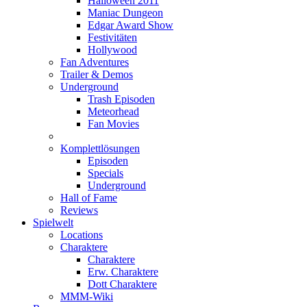
Halloween 2011
Maniac Dungeon
Edgar Award Show
Festivitäten
Hollywood
Fan Adventures
Trailer & Demos
Underground
Trash Episoden
Meteorhead
Fan Movies
Komplettlösungen
Episoden
Specials
Underground
Hall of Fame
Reviews
Spielwelt
Locations
Charaktere
Charaktere
Erw. Charaktere
Dott Charaktere
MMM-Wiki