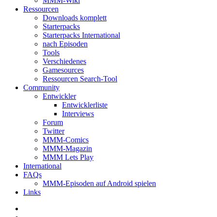
MMM-Wiki
Ressourcen
Downloads komplett
Starterpacks
Starterpacks International
nach Episoden
Tools
Verschiedenes
Gamesources
Ressourcen Search-Tool
Community
Entwickler
Entwicklerliste
Interviews
Forum
Twitter
MMM-Comics
MMM-Magazin
MMM Lets Play
International
FAQs
MMM-Episoden auf Android spielen
Links