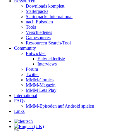
Ressourcen
Downloads komplett
Starterpacks
Starterpacks International
nach Episoden
Tools
Verschiedenes
Gamesources
Ressourcen Search-Tool
Community
Entwickler
Entwicklerliste
Interviews
Forum
Twitter
MMM-Comics
MMM-Magazin
MMM Lets Play
International
FAQs
MMM-Episoden auf Android spielen
Links