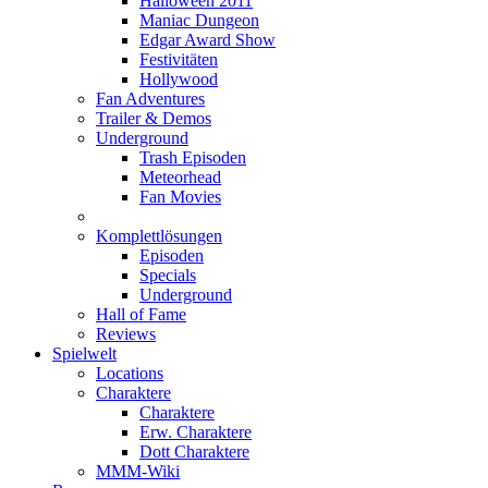
Halloween 2011
Maniac Dungeon
Edgar Award Show
Festivitäten
Hollywood
Fan Adventures
Trailer & Demos
Underground
Trash Episoden
Meteorhead
Fan Movies
Komplettlösungen
Episoden
Specials
Underground
Hall of Fame
Reviews
Spielwelt
Locations
Charaktere
Charaktere
Erw. Charaktere
Dott Charaktere
MMM-Wiki