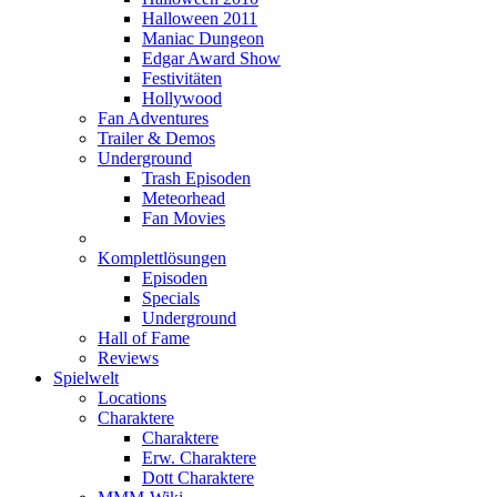
Halloween 2011
Maniac Dungeon
Edgar Award Show
Festivitäten
Hollywood
Fan Adventures
Trailer & Demos
Underground
Trash Episoden
Meteorhead
Fan Movies
Komplettlösungen
Episoden
Specials
Underground
Hall of Fame
Reviews
Spielwelt
Locations
Charaktere
Charaktere
Erw. Charaktere
Dott Charaktere