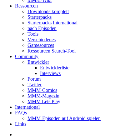
MMM-Wiki
Ressourcen
Downloads komplett
Starterpacks
Starterpacks International
nach Episoden
Tools
Verschiedenes
Gamesources
Ressourcen Search-Tool
Community
Entwickler
Entwicklerliste
Interviews
Forum
Twitter
MMM-Comics
MMM-Magazin
MMM Lets Play
International
FAQs
MMM-Episoden auf Android spielen
Links