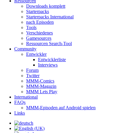
Ressourcen
Downloads komplett
Starterpacks
Starterpacks International
nach Episoden
Tools
Verschiedenes
Gamesources
Ressourcen Search-Tool
Community
Entwickler
Entwicklerliste
Interviews
Forum
Twitter
MMM-Comics
MMM-Magazin
MMM Lets Play
International
FAQs
MMM-Episoden auf Android spielen
Links