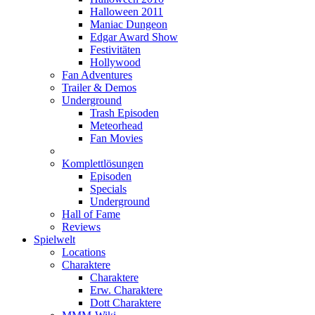
Halloween 2011
Maniac Dungeon
Edgar Award Show
Festivitäten
Hollywood
Fan Adventures
Trailer & Demos
Underground
Trash Episoden
Meteorhead
Fan Movies
Komplettlösungen
Episoden
Specials
Underground
Hall of Fame
Reviews
Spielwelt
Locations
Charaktere
Charaktere
Erw. Charaktere
Dott Charaktere