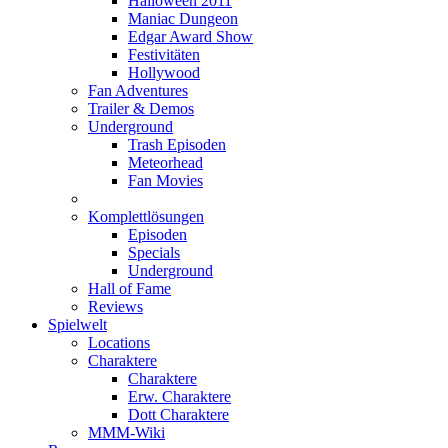
Halloween 2011
Maniac Dungeon
Edgar Award Show
Festivitäten
Hollywood
Fan Adventures
Trailer & Demos
Underground
Trash Episoden
Meteorhead
Fan Movies
Komplettlösungen
Episoden
Specials
Underground
Hall of Fame
Reviews
Spielwelt
Locations
Charaktere
Charaktere
Erw. Charaktere
Dott Charaktere
MMM-Wiki