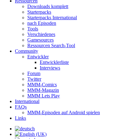
Ressourcen
Downloads komplett
Starterpacks
Starterpacks International
nach Episoden
Tools
Verschiedenes
Gamesources
Ressourcen Search-Tool
Community
Entwickler
Entwicklerliste
Interviews
Forum
Twitter
MMM-Comics
MMM-Magazin
MMM Lets Play
International
FAQs
MMM-Episoden auf Android spielen
Links