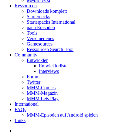
MMM-Wiki
Ressourcen
Downloads komplett
Starterpacks
Starterpacks International
nach Episoden
Tools
Verschiedenes
Gamesources
Ressourcen Search-Tool
Community
Entwickler
Entwicklerliste
Interviews
Forum
Twitter
MMM-Comics
MMM-Magazin
MMM Lets Play
International
FAQs
MMM-Episoden auf Android spielen
Links