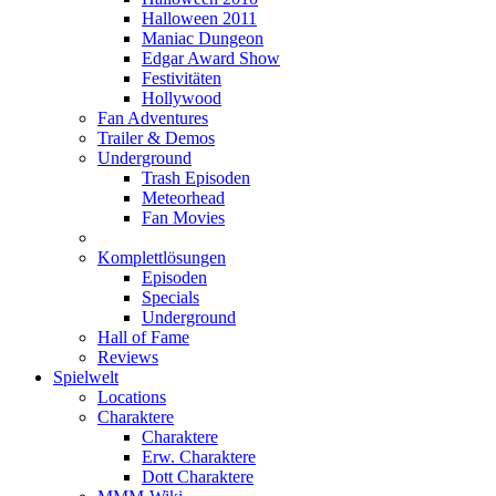
Halloween 2011
Maniac Dungeon
Edgar Award Show
Festivitäten
Hollywood
Fan Adventures
Trailer & Demos
Underground
Trash Episoden
Meteorhead
Fan Movies
Komplettlösungen
Episoden
Specials
Underground
Hall of Fame
Reviews
Spielwelt
Locations
Charaktere
Charaktere
Erw. Charaktere
Dott Charaktere