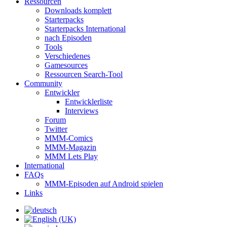
Ressourcen
Downloads komplett
Starterpacks
Starterpacks International
nach Episoden
Tools
Verschiedenes
Gamesources
Ressourcen Search-Tool
Community
Entwickler
Entwicklerliste
Interviews
Forum
Twitter
MMM-Comics
MMM-Magazin
MMM Lets Play
International
FAQs
MMM-Episoden auf Android spielen
Links