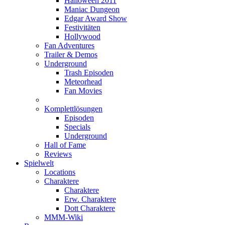
Halloween 2011
Maniac Dungeon
Edgar Award Show
Festivitäten
Hollywood
Fan Adventures
Trailer & Demos
Underground
Trash Episoden
Meteorhead
Fan Movies
Komplettlösungen
Episoden
Specials
Underground
Hall of Fame
Reviews
Spielwelt
Locations
Charaktere
Charaktere
Erw. Charaktere
Dott Charaktere
MMM-Wiki