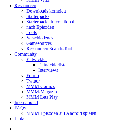
MMM-Wiki
Ressourcen
Downloads komplett
Starterpacks
Starterpacks International
nach Episoden
Tools
Verschiedenes
Gamesources
Ressourcen Search-Tool
Community
Entwickler
Entwicklerliste
Interviews
Forum
Twitter
MMM-Comics
MMM-Magazin
MMM Lets Play
International
FAQs
MMM-Episoden auf Android spielen
Links