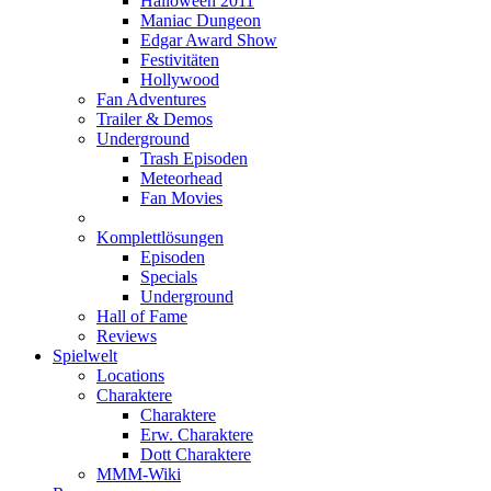
Halloween 2011
Maniac Dungeon
Edgar Award Show
Festivitäten
Hollywood
Fan Adventures
Trailer & Demos
Underground
Trash Episoden
Meteorhead
Fan Movies
Komplettlösungen
Episoden
Specials
Underground
Hall of Fame
Reviews
Spielwelt
Locations
Charaktere
Charaktere
Erw. Charaktere
Dott Charaktere
MMM-Wiki