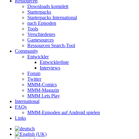
Ressourcen
Downloads komplett
Starterpacks
Starterpacks International
nach Episoden
Tools
Verschiedenes
Gamesources
Ressourcen Search-Tool
Community
Entwickler
Entwicklerliste
Interviews
Forum
Twitter
MMM-Comics
MMM-Magazin
MMM Lets Play
International
FAQs
MMM-Episoden auf Android spielen
Links