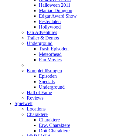
Halloween 2011
Maniac Dungeon
Edgar Award Show
Festivitäten
Hollywood
Fan Adventures
Trailer & Demos
Underground
Trash Episoden
Meteorhead
Fan Movies
Komplettlösungen
Episoden
Specials
Underground
Hall of Fame
Reviews
Spielwelt
Locations
Charaktere
Charaktere
Erw. Charaktere
Dott Charaktere