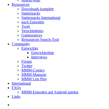
MMM-Wiki
Ressourcen
Downloads komplett
Starterpacks
Starterpacks International
nach Episoden
Tools
Verschiedenes
Gamesources
Ressourcen Search-Tool
Community
Entwickler
Entwicklerliste
Interviews
Forum
Twitter
MMM-Comics
MMM-Magazin
MMM Lets Play
International
FAQs
MMM-Episoden auf Android spielen
Links