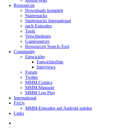
MMM-Wiki
Ressourcen
Downloads komplett
Starterpacks
Starterpacks International
nach Episoden
Tools
Verschiedenes
Gamesources
Ressourcen Search-Tool
Community
Entwickler
Entwicklerliste
Interviews
Forum
Twitter
MMM-Comics
MMM-Magazin
MMM Lets Play
International
FAQs
MMM-Episoden auf Android spielen
Links