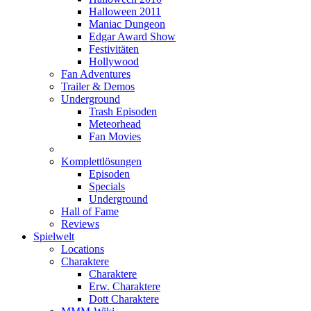
Halloween 2011
Maniac Dungeon
Edgar Award Show
Festivitäten
Hollywood
Fan Adventures
Trailer & Demos
Underground
Trash Episoden
Meteorhead
Fan Movies
Komplettlösungen
Episoden
Specials
Underground
Hall of Fame
Reviews
Spielwelt
Locations
Charaktere
Charaktere
Erw. Charaktere
Dott Charaktere