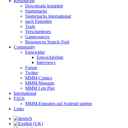
Ressourcen
Downloads komplett
Starterpacks
Starterpacks International
nach Episoden
Tools
Verschiedenes
Gamesources
Ressourcen Search-Tool
Community
Entwickler
Entwicklerliste
Interviews
Forum
Twitter
MMM-Comics
MMM-Magazin
MMM Lets Play
International
FAQs
MMM-Episoden auf Android spielen
Links