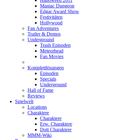
Halloween 2011
Maniac Dungeon
Edgar Award Show
Festivitäten
Hollywood
Fan Adventures
Trailer & Demos
Underground
Trash Episoden
Meteorhead
Fan Movies
Komplettlösungen
Episoden
Specials
Underground
Hall of Fame
Reviews
Spielwelt
Locations
Charaktere
Charaktere
Erw. Charaktere
Dott Charaktere
MMM-Wiki