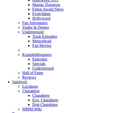
Halloween 2011
Maniac Dungeon
Edgar Award Show
Festivitäten
Hollywood
Fan Adventures
Trailer & Demos
Underground
Trash Episoden
Meteorhead
Fan Movies
Komplettlösungen
Episoden
Specials
Underground
Hall of Fame
Reviews
Spielwelt
Locations
Charaktere
Charaktere
Erw. Charaktere
Dott Charaktere
MMM-Wiki