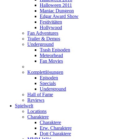
Halloween 2011
Maniac Dungeon
Edgar Award Show
Festivitäten
Hollywood
Fan Adventures
Trailer & Demos
Underground
Trash Episoden
Meteorhead
Fan Movies
Komplettlösungen
Episoden
Specials
Underground
Hall of Fame
Reviews
Spielwelt
Locations
Charaktere
Charaktere
Erw. Charaktere
Dott Charaktere