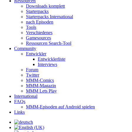
Ressourcen
Downloads komplett
Starterpacks
Starterpacks International
nach Episoden
Tools
Verschiedenes
Gamesources
Ressourcen Search-Tool
Community
Entwickler
Entwicklerliste
Interviews
Forum
Twitter
MMM-Comics
MMM-Magazin
MMM Lets Play
International
FAQs
MMM-Episoden auf Android spielen
Links