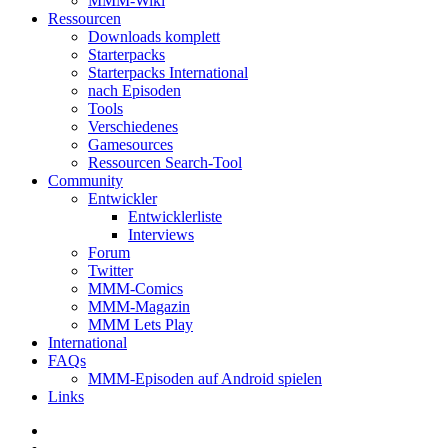
MMM-Wiki
Ressourcen
Downloads komplett
Starterpacks
Starterpacks International
nach Episoden
Tools
Verschiedenes
Gamesources
Ressourcen Search-Tool
Community
Entwickler
Entwicklerliste
Interviews
Forum
Twitter
MMM-Comics
MMM-Magazin
MMM Lets Play
International
FAQs
MMM-Episoden auf Android spielen
Links