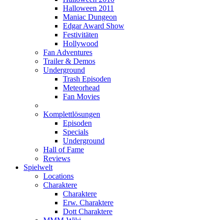
Halloween 2011
Maniac Dungeon
Edgar Award Show
Festivitäten
Hollywood
Fan Adventures
Trailer & Demos
Underground
Trash Episoden
Meteorhead
Fan Movies
Komplettlösungen
Episoden
Specials
Underground
Hall of Fame
Reviews
Spielwelt
Locations
Charaktere
Charaktere
Erw. Charaktere
Dott Charaktere