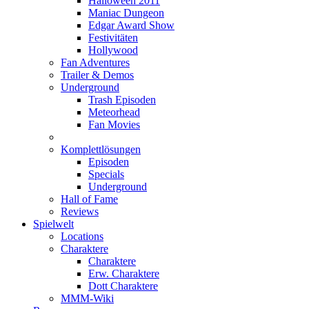
Halloween 2011
Maniac Dungeon
Edgar Award Show
Festivitäten
Hollywood
Fan Adventures
Trailer & Demos
Underground
Trash Episoden
Meteorhead
Fan Movies
Komplettlösungen
Episoden
Specials
Underground
Hall of Fame
Reviews
Spielwelt
Locations
Charaktere
Charaktere
Erw. Charaktere
Dott Charaktere
MMM-Wiki