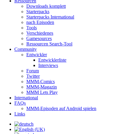
Ressourcen
Downloads komplett
Starterpacks
Starterpacks International
nach Episoden
Tools
Verschiedenes
Gamesources
Ressourcen Search-Tool
Community
Entwickler
Entwicklerliste
Interviews
Forum
Twitter
MMM-Comics
MMM-Magazin
MMM Lets Play
International
FAQs
MMM-Episoden auf Android spielen
Links