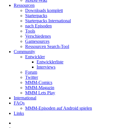
MMM-Wiki
Ressourcen
Downloads komplett
Starterpacks
Starterpacks International
nach Episoden
Tools
Verschiedenes
Gamesources
Ressourcen Search-Tool
Community
Entwickler
Entwicklerliste
Interviews
Forum
Twitter
MMM-Comics
MMM-Magazin
MMM Lets Play
International
FAQs
MMM-Episoden auf Android spielen
Links