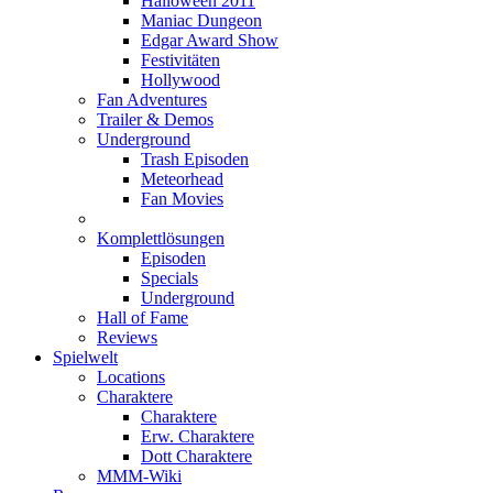
Halloween 2011
Maniac Dungeon
Edgar Award Show
Festivitäten
Hollywood
Fan Adventures
Trailer & Demos
Underground
Trash Episoden
Meteorhead
Fan Movies
Komplettlösungen
Episoden
Specials
Underground
Hall of Fame
Reviews
Spielwelt
Locations
Charaktere
Charaktere
Erw. Charaktere
Dott Charaktere
MMM-Wiki