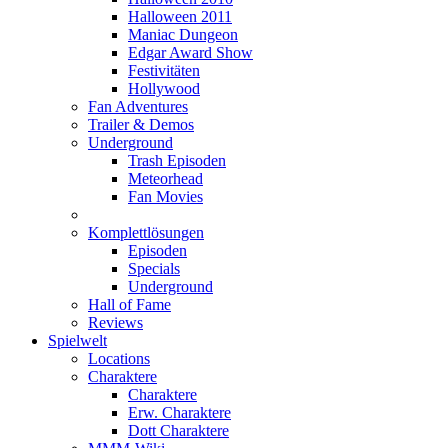
Halloween 2011
Maniac Dungeon
Edgar Award Show
Festivitäten
Hollywood
Fan Adventures
Trailer & Demos
Underground
Trash Episoden
Meteorhead
Fan Movies
Komplettlösungen
Episoden
Specials
Underground
Hall of Fame
Reviews
Spielwelt
Locations
Charaktere
Charaktere
Erw. Charaktere
Dott Charaktere