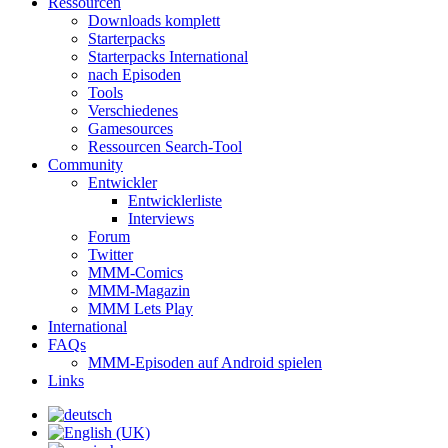
Ressourcen
Downloads komplett
Starterpacks
Starterpacks International
nach Episoden
Tools
Verschiedenes
Gamesources
Ressourcen Search-Tool
Community
Entwickler
Entwicklerliste
Interviews
Forum
Twitter
MMM-Comics
MMM-Magazin
MMM Lets Play
International
FAQs
MMM-Episoden auf Android spielen
Links