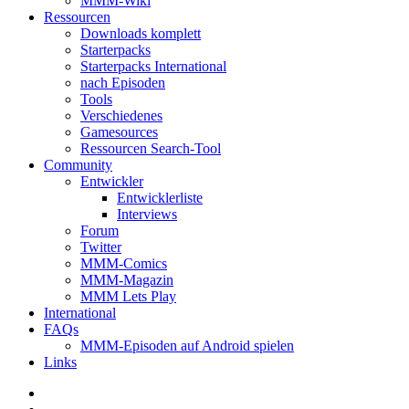
MMM-Wiki
Ressourcen
Downloads komplett
Starterpacks
Starterpacks International
nach Episoden
Tools
Verschiedenes
Gamesources
Ressourcen Search-Tool
Community
Entwickler
Entwicklerliste
Interviews
Forum
Twitter
MMM-Comics
MMM-Magazin
MMM Lets Play
International
FAQs
MMM-Episoden auf Android spielen
Links