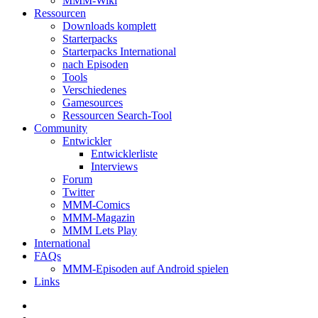
MMM-Wiki
Ressourcen
Downloads komplett
Starterpacks
Starterpacks International
nach Episoden
Tools
Verschiedenes
Gamesources
Ressourcen Search-Tool
Community
Entwickler
Entwicklerliste
Interviews
Forum
Twitter
MMM-Comics
MMM-Magazin
MMM Lets Play
International
FAQs
MMM-Episoden auf Android spielen
Links