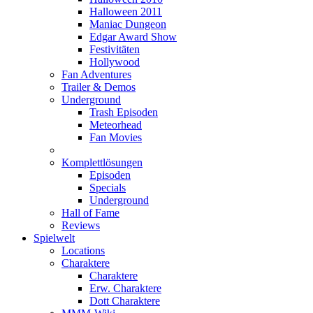
Halloween 2011
Maniac Dungeon
Edgar Award Show
Festivitäten
Hollywood
Fan Adventures
Trailer & Demos
Underground
Trash Episoden
Meteorhead
Fan Movies
Komplettlösungen
Episoden
Specials
Underground
Hall of Fame
Reviews
Spielwelt
Locations
Charaktere
Charaktere
Erw. Charaktere
Dott Charaktere