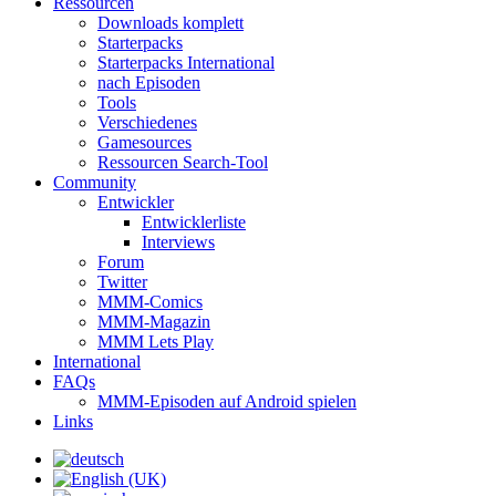
Ressourcen
Downloads komplett
Starterpacks
Starterpacks International
nach Episoden
Tools
Verschiedenes
Gamesources
Ressourcen Search-Tool
Community
Entwickler
Entwicklerliste
Interviews
Forum
Twitter
MMM-Comics
MMM-Magazin
MMM Lets Play
International
FAQs
MMM-Episoden auf Android spielen
Links