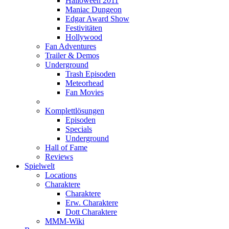
Halloween 2011
Maniac Dungeon
Edgar Award Show
Festivitäten
Hollywood
Fan Adventures
Trailer & Demos
Underground
Trash Episoden
Meteorhead
Fan Movies
Komplettlösungen
Episoden
Specials
Underground
Hall of Fame
Reviews
Spielwelt
Locations
Charaktere
Charaktere
Erw. Charaktere
Dott Charaktere
MMM-Wiki