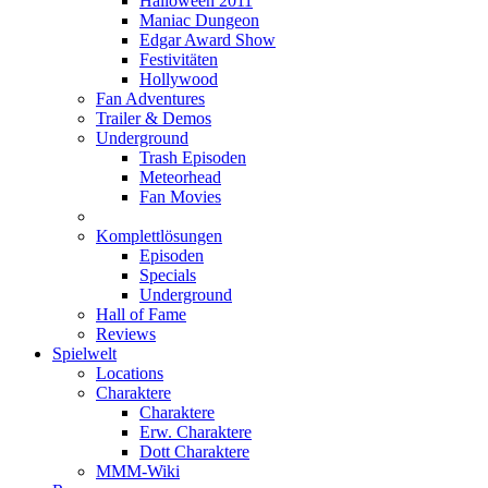
Halloween 2011
Maniac Dungeon
Edgar Award Show
Festivitäten
Hollywood
Fan Adventures
Trailer & Demos
Underground
Trash Episoden
Meteorhead
Fan Movies
Komplettlösungen
Episoden
Specials
Underground
Hall of Fame
Reviews
Spielwelt
Locations
Charaktere
Charaktere
Erw. Charaktere
Dott Charaktere
MMM-Wiki