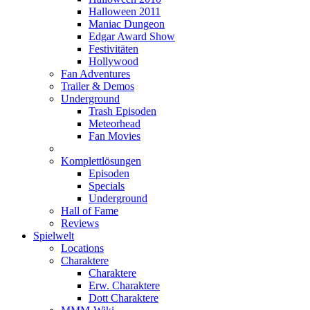
Halloween 2011
Maniac Dungeon
Edgar Award Show
Festivitäten
Hollywood
Fan Adventures
Trailer & Demos
Underground
Trash Episoden
Meteorhead
Fan Movies
Komplettlösungen
Episoden
Specials
Underground
Hall of Fame
Reviews
Spielwelt
Locations
Charaktere
Charaktere
Erw. Charaktere
Dott Charaktere