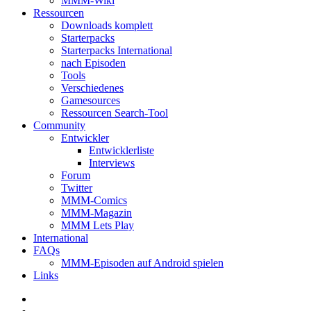
MMM-Wiki
Ressourcen
Downloads komplett
Starterpacks
Starterpacks International
nach Episoden
Tools
Verschiedenes
Gamesources
Ressourcen Search-Tool
Community
Entwickler
Entwicklerliste
Interviews
Forum
Twitter
MMM-Comics
MMM-Magazin
MMM Lets Play
International
FAQs
MMM-Episoden auf Android spielen
Links