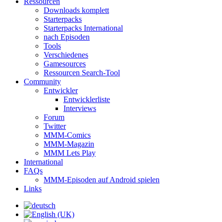
Ressourcen
Downloads komplett
Starterpacks
Starterpacks International
nach Episoden
Tools
Verschiedenes
Gamesources
Ressourcen Search-Tool
Community
Entwickler
Entwicklerliste
Interviews
Forum
Twitter
MMM-Comics
MMM-Magazin
MMM Lets Play
International
FAQs
MMM-Episoden auf Android spielen
Links