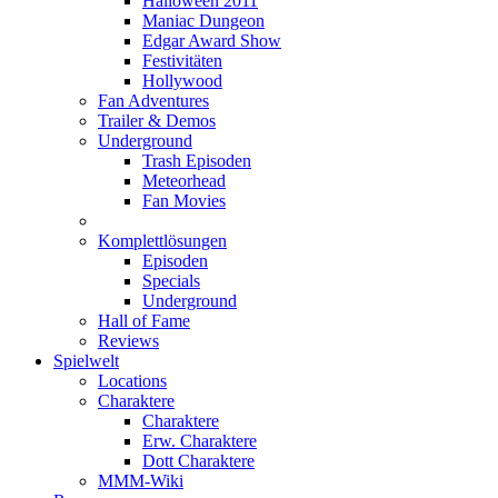
Halloween 2011
Maniac Dungeon
Edgar Award Show
Festivitäten
Hollywood
Fan Adventures
Trailer & Demos
Underground
Trash Episoden
Meteorhead
Fan Movies
Komplettlösungen
Episoden
Specials
Underground
Hall of Fame
Reviews
Spielwelt
Locations
Charaktere
Charaktere
Erw. Charaktere
Dott Charaktere
MMM-Wiki