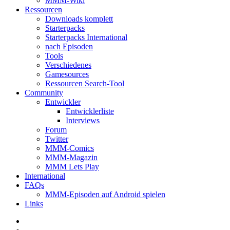
MMM-Wiki
Ressourcen
Downloads komplett
Starterpacks
Starterpacks International
nach Episoden
Tools
Verschiedenes
Gamesources
Ressourcen Search-Tool
Community
Entwickler
Entwicklerliste
Interviews
Forum
Twitter
MMM-Comics
MMM-Magazin
MMM Lets Play
International
FAQs
MMM-Episoden auf Android spielen
Links