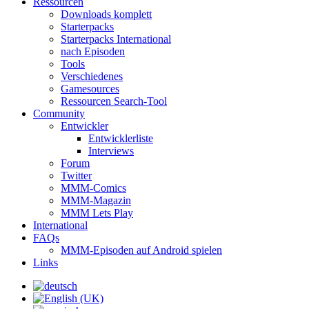
Ressourcen
Downloads komplett
Starterpacks
Starterpacks International
nach Episoden
Tools
Verschiedenes
Gamesources
Ressourcen Search-Tool
Community
Entwickler
Entwicklerliste
Interviews
Forum
Twitter
MMM-Comics
MMM-Magazin
MMM Lets Play
International
FAQs
MMM-Episoden auf Android spielen
Links