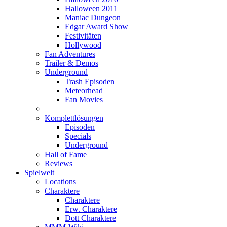
Halloween 2011
Maniac Dungeon
Edgar Award Show
Festivitäten
Hollywood
Fan Adventures
Trailer & Demos
Underground
Trash Episoden
Meteorhead
Fan Movies
Komplettlösungen
Episoden
Specials
Underground
Hall of Fame
Reviews
Spielwelt
Locations
Charaktere
Charaktere
Erw. Charaktere
Dott Charaktere