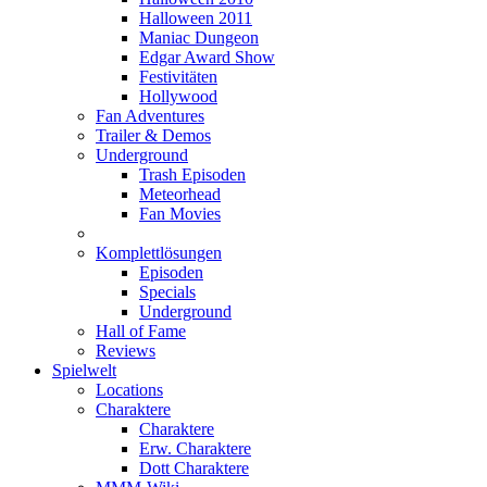
Halloween 2011
Maniac Dungeon
Edgar Award Show
Festivitäten
Hollywood
Fan Adventures
Trailer & Demos
Underground
Trash Episoden
Meteorhead
Fan Movies
Komplettlösungen
Episoden
Specials
Underground
Hall of Fame
Reviews
Spielwelt
Locations
Charaktere
Charaktere
Erw. Charaktere
Dott Charaktere