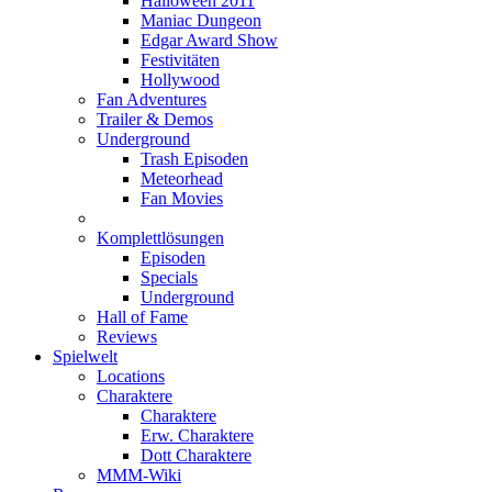
Halloween 2011
Maniac Dungeon
Edgar Award Show
Festivitäten
Hollywood
Fan Adventures
Trailer & Demos
Underground
Trash Episoden
Meteorhead
Fan Movies
Komplettlösungen
Episoden
Specials
Underground
Hall of Fame
Reviews
Spielwelt
Locations
Charaktere
Charaktere
Erw. Charaktere
Dott Charaktere
MMM-Wiki