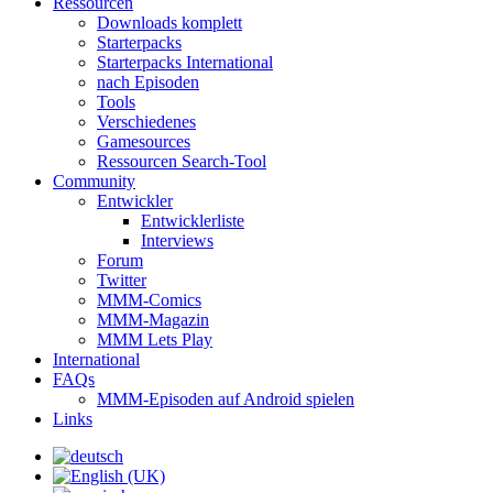
Ressourcen
Downloads komplett
Starterpacks
Starterpacks International
nach Episoden
Tools
Verschiedenes
Gamesources
Ressourcen Search-Tool
Community
Entwickler
Entwicklerliste
Interviews
Forum
Twitter
MMM-Comics
MMM-Magazin
MMM Lets Play
International
FAQs
MMM-Episoden auf Android spielen
Links