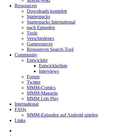
MMM-Wiki
Ressourcen
Downloads komplett
Starterpacks
Starterpacks International
nach Episoden
Tools
Verschiedenes
Gamesources
Ressourcen Search-Tool
Community
Entwickler
Entwicklerliste
Interviews
Forum
Twitter
MMM-Comics
MMM-Magazin
MMM Lets Play
International
FAQs
MMM-Episoden auf Android spielen
Links