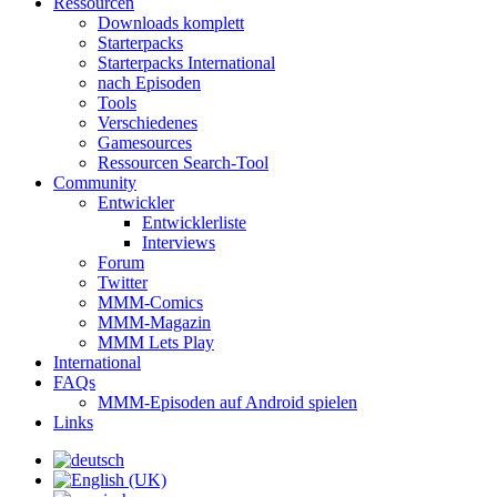
Ressourcen
Downloads komplett
Starterpacks
Starterpacks International
nach Episoden
Tools
Verschiedenes
Gamesources
Ressourcen Search-Tool
Community
Entwickler
Entwicklerliste
Interviews
Forum
Twitter
MMM-Comics
MMM-Magazin
MMM Lets Play
International
FAQs
MMM-Episoden auf Android spielen
Links