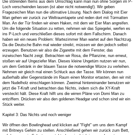
Die störenden Items aus dem Umschlag kann man nun ohne Sorgen im P-
Loch verschwinden lassen (ist aber nicht notwendig!). Wir geben
Fragezeichen Man nun die ultimative Lösung. Nach dem Dialog mit Eier
Man gehen wir zurück zur Weltraumtapete und reden dort mit Türmatten
Man. An der Tür finden wir einen Haken, mit dem wir Eier Man angreifen.
Um die folgende Situation zu retten, nehmen wir das Spiegelei, werfen es
ins P-Loch und verschließen dieses sofort mit dem Fallschirm. Danach
haben wir ein neues Problem: Wartezimmer Man wartet auf den Nachtzug.
Da die Deutsche Bahn mal wieder streikt, müssen wir den jedoch selbst
erzeugen. Benutzen wir also die Zigarette mit dem Fenster, das
inzwischen Nacht zeigt. Betrachten wir Rosa, die Pflanzine, nun erneut,
stoßen wir auf Ungeziefer Man. Dieses kleine Ungetüm nutzen wir nun,
um dem Getränk in der blauen Tasse die notwendige Würze zu verleihen.
Nehmen wir gleich mal einen Schluck aus der Tasse. Wir können nun
außerhalb aller Gegenstände im Raum einen Monitor ertasten, den wir mit
dem Nudelholz einschlagen können. Zweimal hintereinander benutzen wir
jetzt die T-Kraft und betrachten das Nichts, indem sich die XY-Kraft
versteckt hält. Diese Kraft hilft uns die wirren Pläne von Domi Man zu
entziffern. Drücken wir also den goldenen Headgar und schon sind wir ein
Stück weiter.
Kapitel 3: Das Nichts und noch weniger
Wir öffnen den Bowlinghead und klicken auf "Fight" um uns dem Kampf
mit Britneys Gehirn zu stellen. Anschließend gehen wir zurück zum Bett,