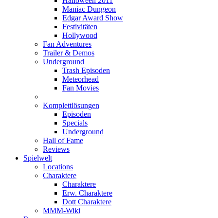
Halloween 2011
Maniac Dungeon
Edgar Award Show
Festivitäten
Hollywood
Fan Adventures
Trailer & Demos
Underground
Trash Episoden
Meteorhead
Fan Movies
Komplettlösungen
Episoden
Specials
Underground
Hall of Fame
Reviews
Spielwelt
Locations
Charaktere
Charaktere
Erw. Charaktere
Dott Charaktere
MMM-Wiki