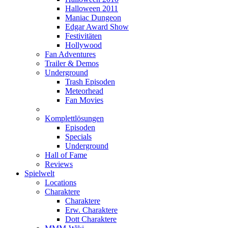
Halloween 2011
Maniac Dungeon
Edgar Award Show
Festivitäten
Hollywood
Fan Adventures
Trailer & Demos
Underground
Trash Episoden
Meteorhead
Fan Movies
Komplettlösungen
Episoden
Specials
Underground
Hall of Fame
Reviews
Spielwelt
Locations
Charaktere
Charaktere
Erw. Charaktere
Dott Charaktere