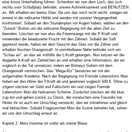
eine kurze Unterhaltung führen. Schenken wir nun dem Loch, das sich
rechts vom Schlafplatz befindet, unsere Aufmerksamkeit und BENUTZEN
es. Wir erhalten ein leeres Glas. Da uns das noch nicht reicht, steigen wir
erneut in die seltsame Höhle und werden mit unserer Vergangenheit
konfrontiert. Sobald wir den Stundenplan vor Augen haben, wählen wir den
"Zurück"-Button um die seltsame Begegnung mit der alten Zeit zu
beenden. Löschen wir nun also die Feuerorange mit der P-Kraft und
verwenden die bewässerte Frucht mit den Zähnen. Sobald der Saft
gepresst wurde, halten wir dem Gesicht das Glas vor die Zähne und
erhalten frischen Orangensaft. In unmittelbarer Nähe befindet sich ein
"Schau an", an das wir mithilfe der L-Kraft gelangen. Nun setzen wir die
doppelte A-Kraft am Zettelchen an und erhalten eine Information, die wir
sogleich in die Tat umsetzen, indem wir Britneys Gehirn mit dem
Orangensaft vermischen. Das "Mega-Ätz" benutzen wir mit der
aufgemalten Kreidetür. Nach der Begegnung mit Fremde Lebensform Man
heben wir den Hörer der T-Kraft ab und gewinnen sogleich 500 €. Ohne zu
zögern stecken wir Geld und Fallschirm ein und zeigen Fremde
Lebensform Man die heilsamen Scheine. Zunächst stecken wir die blue
cup ein und gehen zurück zu Chock, der inzwischen eine Freundin hat.
Hinter ihr ist auch ein Umschlag versteckt, den wir mitnehmen und gleich
mal betrachten. Sobald Fragezeichen Man die Szene betreten hat, sehen
wir uns den Umschlag erneut an.
Kapitel 2: Mein Inventar ist voller als meine Blase