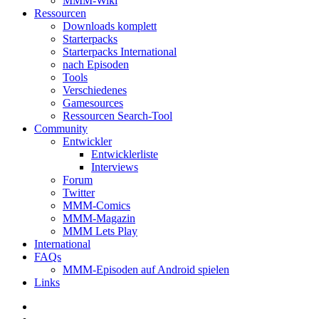
MMM-Wiki
Ressourcen
Downloads komplett
Starterpacks
Starterpacks International
nach Episoden
Tools
Verschiedenes
Gamesources
Ressourcen Search-Tool
Community
Entwickler
Entwicklerliste
Interviews
Forum
Twitter
MMM-Comics
MMM-Magazin
MMM Lets Play
International
FAQs
MMM-Episoden auf Android spielen
Links