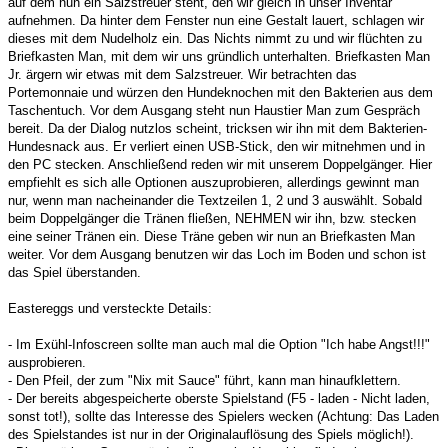
auf dem nun ein Salzstreuer steht, den wir gleich in unser Inventar
aufnehmen. Da hinter dem Fenster nun eine Gestalt lauert, schlagen wir
dieses mit dem Nudelholz ein. Das Nichts nimmt zu und wir flüchten zu
Briefkasten Man, mit dem wir uns gründlich unterhalten. Briefkasten Man
Jr. ärgern wir etwas mit dem Salzstreuer. Wir betrachten das
Portemonnaie und würzen den Hundeknochen mit den Bakterien aus dem
Taschentuch. Vor dem Ausgang steht nun Haustier Man zum Gespräch
bereit. Da der Dialog nutzlos scheint, tricksen wir ihn mit dem Bakterien-
Hundesnack aus. Er verliert einen USB-Stick, den wir mitnehmen und in
den PC stecken. Anschließend reden wir mit unserem Doppelgänger. Hier
empfiehlt es sich alle Optionen auszuprobieren, allerdings gewinnt man
nur, wenn man nacheinander die Textzeilen 1, 2 und 3 auswählt. Sobald
beim Doppelgänger die Tränen fließen, NEHMEN wir ihn, bzw. stecken
eine seiner Tränen ein. Diese Träne geben wir nun an Briefkasten Man
weiter. Vor dem Ausgang benutzen wir das Loch im Boden und schon ist
das Spiel überstanden.
Eastereggs und versteckte Details:
- Im Exühl-Infoscreen sollte man auch mal die Option "Ich habe Angst!!!"
ausprobieren.
- Den Pfeil, der zum "Nix mit Sauce" führt, kann man hinaufklettern.
- Der bereits abgespeicherte oberste Spielstand (F5 - laden - Nicht laden,
sonst tot!), sollte das Interesse des Spielers wecken (Achtung: Das Laden
des Spielstandes ist nur in der Originalauflösung des Spiels möglich!).