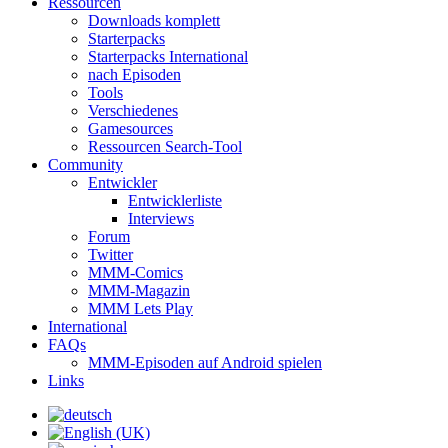
Ressourcen
Downloads komplett
Starterpacks
Starterpacks International
nach Episoden
Tools
Verschiedenes
Gamesources
Ressourcen Search-Tool
Community
Entwickler
Entwicklerliste
Interviews
Forum
Twitter
MMM-Comics
MMM-Magazin
MMM Lets Play
International
FAQs
MMM-Episoden auf Android spielen
Links