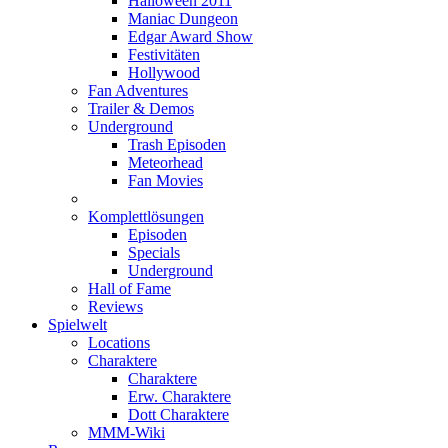
Halloween 2011
Maniac Dungeon
Edgar Award Show
Festivitäten
Hollywood
Fan Adventures
Trailer & Demos
Underground
Trash Episoden
Meteorhead
Fan Movies
Komplettlösungen
Episoden
Specials
Underground
Hall of Fame
Reviews
Spielwelt
Locations
Charaktere
Charaktere
Erw. Charaktere
Dott Charaktere
MMM-Wiki