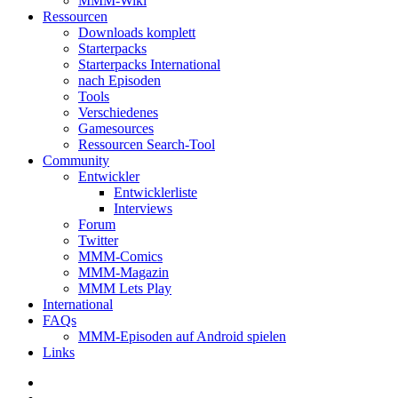
MMM-Wiki
Ressourcen
Downloads komplett
Starterpacks
Starterpacks International
nach Episoden
Tools
Verschiedenes
Gamesources
Ressourcen Search-Tool
Community
Entwickler
Entwicklerliste
Interviews
Forum
Twitter
MMM-Comics
MMM-Magazin
MMM Lets Play
International
FAQs
MMM-Episoden auf Android spielen
Links