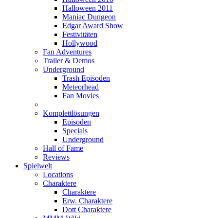
Halloween 2011
Maniac Dungeon
Edgar Award Show
Festivitäten
Hollywood
Fan Adventures
Trailer & Demos
Underground
Trash Episoden
Meteorhead
Fan Movies
Komplettlösungen
Episoden
Specials
Underground
Hall of Fame
Reviews
Spielwelt
Locations
Charaktere
Charaktere
Erw. Charaktere
Dott Charaktere