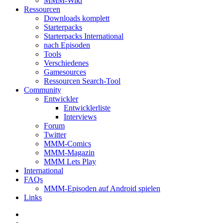
MMM-Wiki
Ressourcen
Downloads komplett
Starterpacks
Starterpacks International
nach Episoden
Tools
Verschiedenes
Gamesources
Ressourcen Search-Tool
Community
Entwickler
Entwicklerliste
Interviews
Forum
Twitter
MMM-Comics
MMM-Magazin
MMM Lets Play
International
FAQs
MMM-Episoden auf Android spielen
Links