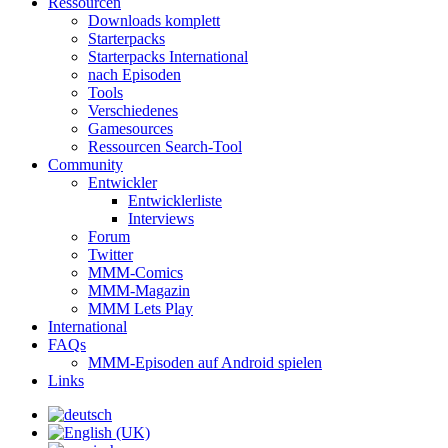
Ressourcen
Downloads komplett
Starterpacks
Starterpacks International
nach Episoden
Tools
Verschiedenes
Gamesources
Ressourcen Search-Tool
Community
Entwickler
Entwicklerliste
Interviews
Forum
Twitter
MMM-Comics
MMM-Magazin
MMM Lets Play
International
FAQs
MMM-Episoden auf Android spielen
Links