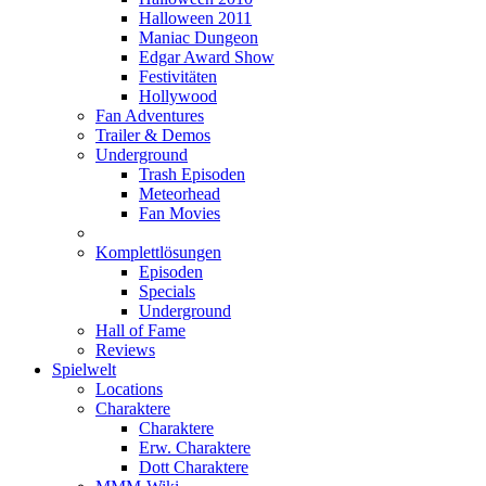
Halloween 2011
Maniac Dungeon
Edgar Award Show
Festivitäten
Hollywood
Fan Adventures
Trailer & Demos
Underground
Trash Episoden
Meteorhead
Fan Movies
Komplettlösungen
Episoden
Specials
Underground
Hall of Fame
Reviews
Spielwelt
Locations
Charaktere
Charaktere
Erw. Charaktere
Dott Charaktere