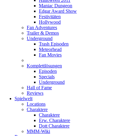
Halloween 2011
Maniac Dungeon
Edgar Award Show
Festivitäten
Hollywood
Fan Adventures
Trailer & Demos
Underground
Trash Episoden
Meteorhead
Fan Movies
Komplettlösungen
Episoden
Specials
Underground
Hall of Fame
Reviews
Spielwelt
Locations
Charaktere
Charaktere
Erw. Charaktere
Dott Charaktere
MMM-Wiki