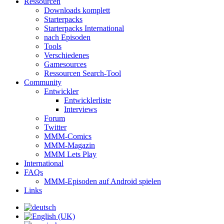
Ressourcen
Downloads komplett
Starterpacks
Starterpacks International
nach Episoden
Tools
Verschiedenes
Gamesources
Ressourcen Search-Tool
Community
Entwickler
Entwicklerliste
Interviews
Forum
Twitter
MMM-Comics
MMM-Magazin
MMM Lets Play
International
FAQs
MMM-Episoden auf Android spielen
Links