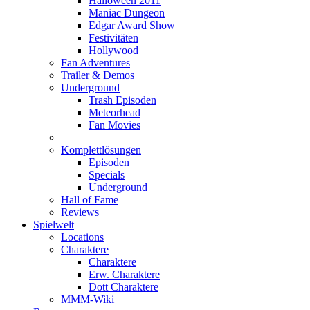
Halloween 2011
Maniac Dungeon
Edgar Award Show
Festivitäten
Hollywood
Fan Adventures
Trailer & Demos
Underground
Trash Episoden
Meteorhead
Fan Movies
Komplettlösungen
Episoden
Specials
Underground
Hall of Fame
Reviews
Spielwelt
Locations
Charaktere
Charaktere
Erw. Charaktere
Dott Charaktere
MMM-Wiki