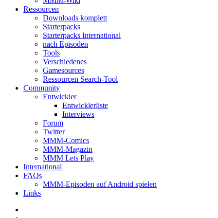
MMM-Wiki
Ressourcen
Downloads komplett
Starterpacks
Starterpacks International
nach Episoden
Tools
Verschiedenes
Gamesources
Ressourcen Search-Tool
Community
Entwickler
Entwicklerliste
Interviews
Forum
Twitter
MMM-Comics
MMM-Magazin
MMM Lets Play
International
FAQs
MMM-Episoden auf Android spielen
Links