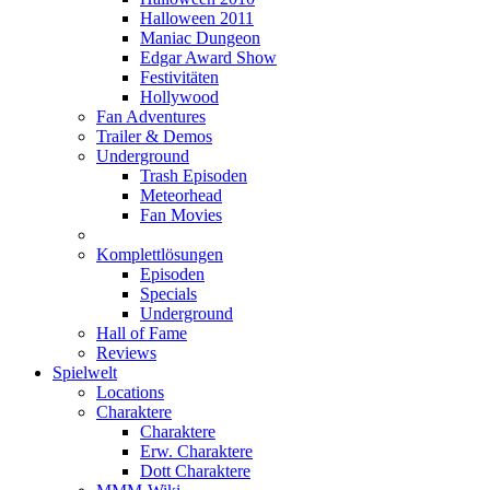
Halloween 2011
Maniac Dungeon
Edgar Award Show
Festivitäten
Hollywood
Fan Adventures
Trailer & Demos
Underground
Trash Episoden
Meteorhead
Fan Movies
Komplettlösungen
Episoden
Specials
Underground
Hall of Fame
Reviews
Spielwelt
Locations
Charaktere
Charaktere
Erw. Charaktere
Dott Charaktere