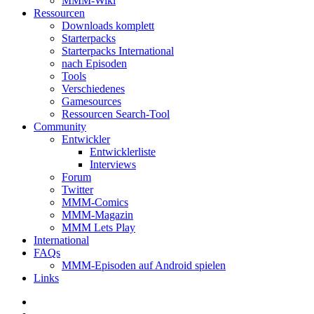
MMM-Wiki
Ressourcen
Downloads komplett
Starterpacks
Starterpacks International
nach Episoden
Tools
Verschiedenes
Gamesources
Ressourcen Search-Tool
Community
Entwickler
Entwicklerliste
Interviews
Forum
Twitter
MMM-Comics
MMM-Magazin
MMM Lets Play
International
FAQs
MMM-Episoden auf Android spielen
Links