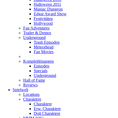
Halloween 2011
Maniac Dungeon
Edgar Award Show
Festivitäten
Hollywood
Fan Adventures
Trailer & Demos
Underground
Trash Episoden
Meteorhead
Fan Movies
Komplettlösungen
Episoden
Specials
Underground
Hall of Fame
Reviews
Spielwelt
Locations
Charaktere
Charaktere
Erw. Charaktere
Dott Charaktere