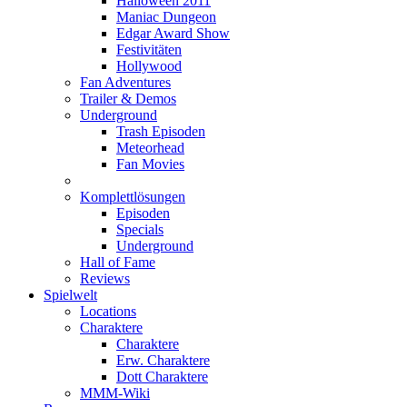
Halloween 2011
Maniac Dungeon
Edgar Award Show
Festivitäten
Hollywood
Fan Adventures
Trailer & Demos
Underground
Trash Episoden
Meteorhead
Fan Movies
Komplettlösungen
Episoden
Specials
Underground
Hall of Fame
Reviews
Spielwelt
Locations
Charaktere
Charaktere
Erw. Charaktere
Dott Charaktere
MMM-Wiki