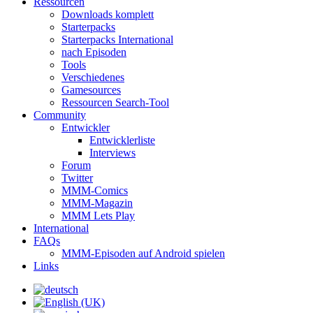
Ressourcen
Downloads komplett
Starterpacks
Starterpacks International
nach Episoden
Tools
Verschiedenes
Gamesources
Ressourcen Search-Tool
Community
Entwickler
Entwicklerliste
Interviews
Forum
Twitter
MMM-Comics
MMM-Magazin
MMM Lets Play
International
FAQs
MMM-Episoden auf Android spielen
Links