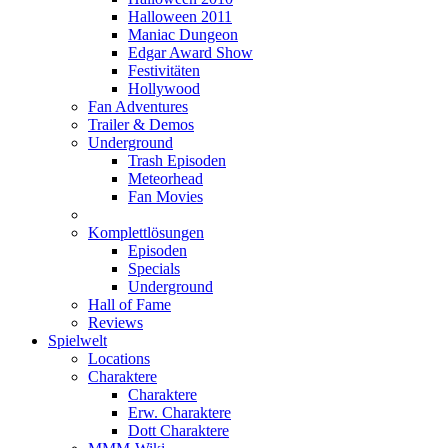
Halloween 2011
Maniac Dungeon
Edgar Award Show
Festivitäten
Hollywood
Fan Adventures
Trailer & Demos
Underground
Trash Episoden
Meteorhead
Fan Movies
Komplettlösungen
Episoden
Specials
Underground
Hall of Fame
Reviews
Spielwelt
Locations
Charaktere
Charaktere
Erw. Charaktere
Dott Charaktere