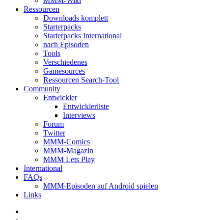
MMM-Wiki
Ressourcen
Downloads komplett
Starterpacks
Starterpacks International
nach Episoden
Tools
Verschiedenes
Gamesources
Ressourcen Search-Tool
Community
Entwickler
Entwicklerliste
Interviews
Forum
Twitter
MMM-Comics
MMM-Magazin
MMM Lets Play
International
FAQs
MMM-Episoden auf Android spielen
Links