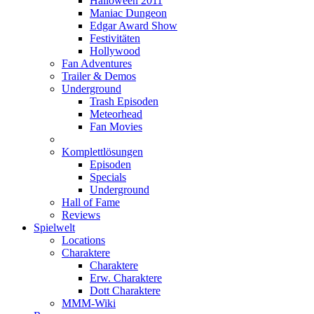
Halloween 2011
Maniac Dungeon
Edgar Award Show
Festivitäten
Hollywood
Fan Adventures
Trailer & Demos
Underground
Trash Episoden
Meteorhead
Fan Movies
Komplettlösungen
Episoden
Specials
Underground
Hall of Fame
Reviews
Spielwelt
Locations
Charaktere
Charaktere
Erw. Charaktere
Dott Charaktere
MMM-Wiki