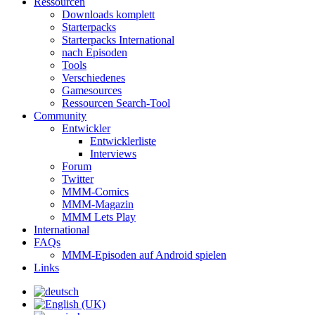
Ressourcen
Downloads komplett
Starterpacks
Starterpacks International
nach Episoden
Tools
Verschiedenes
Gamesources
Ressourcen Search-Tool
Community
Entwickler
Entwicklerliste
Interviews
Forum
Twitter
MMM-Comics
MMM-Magazin
MMM Lets Play
International
FAQs
MMM-Episoden auf Android spielen
Links